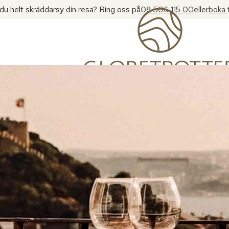
l du helt skräddarsy din resa? Ring oss på
08 506 115 00
eller
boka 