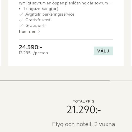
rymligt sovrum en öppen planlösning där sovrum 
och badrum binds samman i en elegant och 
1 kingsize-säng(ar)
samtida tolkning av klassisk boudoir-stil.
Avgiftsfri parkeringsservice
Gratis frukost
Gratis wi-fi
Läs mer
24.590:-
VÄLJ
12.295:-/person
TOTALPRIS
21.290:-
Flyg och hotell, 2 vuxna