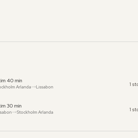
tim 40 min
1 s
ockholm Arlanda
Lissabon
ån
l
:
:
tim 30 min
1 s
ssabon
Stockholm Arlanda
ån
l
:
: