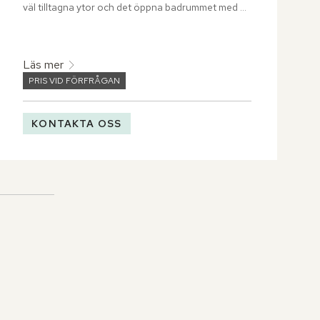
väl tilltagna ytor och det öppna badrummet med 
regndusch eller badkar, framhävs både rymd och 
harmoni.
Läs mer
PRIS VID FÖRFRÅGAN
KONTAKTA OSS