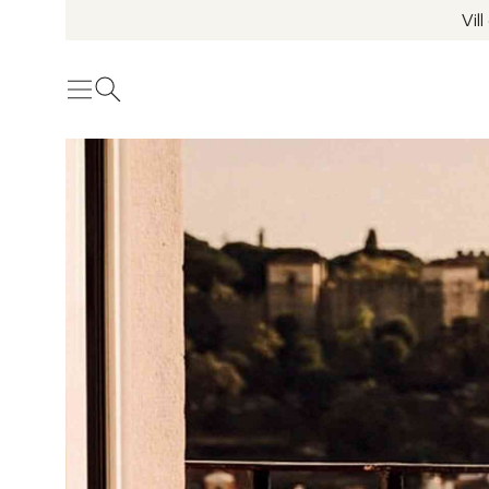
Vil
Meny
Öppna sök
Se fler bilder