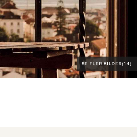
SE FLER BILDER
(
14
)