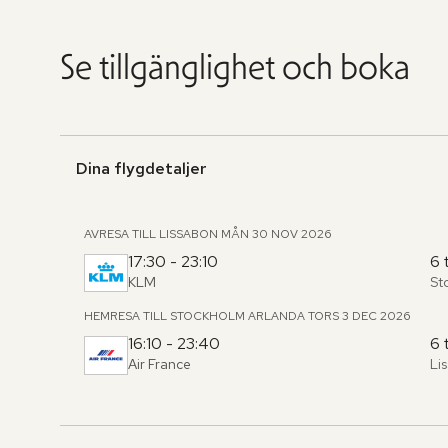
Se tillgänglighet och boka
Dina flygdetaljer
AVRESA TILL LISSABON
MÅN 30 NOV 2026
17:30 - 23:10
6 
KLM
St
Fr
,
til
HEMRESA TILL STOCKHOLM ARLANDA
TORS 3 DEC 2026
16:10 - 23:40
6 
Air France
Li
Fr
,
til
Hoppa