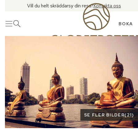
Vill du helt skräddarsy din resa?
Kontakta oss
BOKA
Meny
Öppna sök
Se fler bilder
SE FLER BILDER
(
21
)