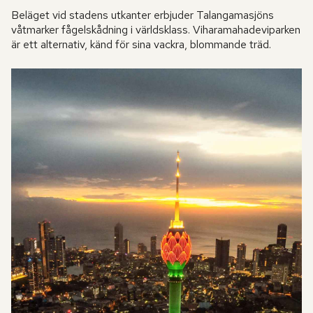
Beläget vid stadens utkanter erbjuder Talangamasjöns
våtmarker fågelskådning i världsklass. Viharamahadeviparken
är ett alternativ, känd för sina vackra, blommande träd.