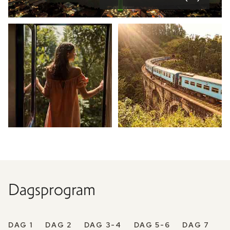
Dagsprogram
DAG 1
DAG 2
DAG 3-4
DAG 5-6
DAG 7
D