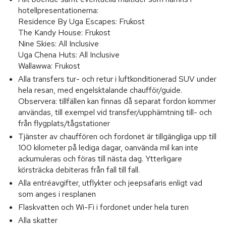
hotellpresentationerna:
Residence By Uga Escapes: Frukost
The Kandy House: Frukost
Nine Skies: All Inclusive
Uga Chena Huts: All Inclusive
Wallawwa: Frukost
Alla transfers tur- och retur i luftkonditionerad SUV under
hela resan, med engelsktalande chaufför/guide.
Observera: tillfällen kan finnas då separat fordon kommer
användas, till exempel vid transfer/upphämtning till- och
från flygplats/tågstationer
Tjänster av chauffören och fordonet är tillgängliga upp till
100 kilometer på lediga dagar, oanvända mil kan inte
ackumuleras och föras till nästa dag. Ytterligare
körsträcka debiteras från fall till fall.
Alla entréavgifter, utflykter och jeepsafaris enligt vad
som anges i resplanen
Flaskvatten och Wi-Fi i fordonet under hela turen
Alla skatter