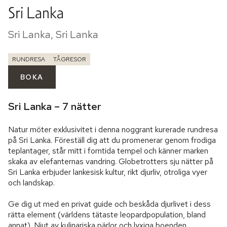
Sri Lanka
Sri Lanka, Sri Lanka
RUNDRESA
TÅGRESOR
BOKA
Sri Lanka – 7 nätter
Natur möter exklusivitet i denna noggrant kurerade rundresa 
på Sri Lanka. Föreställ dig att du promenerar genom frodiga 
teplantager, står mitt i forntida tempel och känner marken 
skaka av elefanternas vandring. Globetrotters sju nätter på 
Sri Lanka erbjuder lankesisk kultur, rikt djurliv, otroliga vyer 
och landskap.

Ge dig ut med en privat guide och beskåda djurlivet i dess 
rätta element (världens tätaste leopardpopulation, bland 
annat). Njut av kulinariska pärlor och lyxiga boenden, 