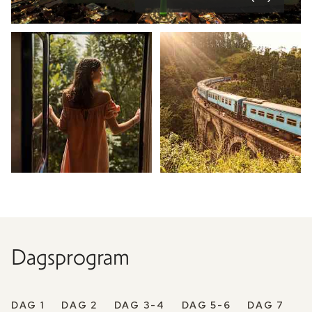
Dagsprogram
DAG 1
DAG 2
DAG 3-4
DAG 5-6
DAG 7
D