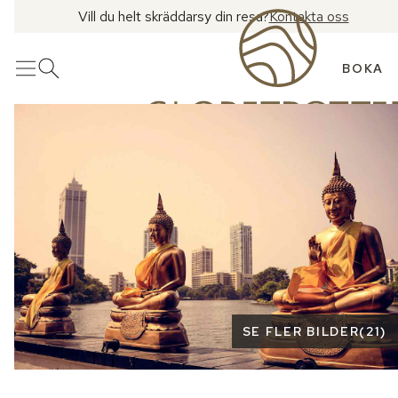
Vill du helt skräddarsy din resa?
Kontakta oss
BOKA
Meny
Öppna sök
Se fler bilder
SE FLER BILDER
(
21
)