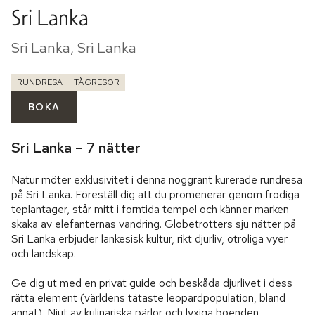
Sri Lanka
Sri Lanka, Sri Lanka
RUNDRESA
TÅGRESOR
BOKA
Sri Lanka – 7 nätter
Natur möter exklusivitet i denna noggrant kurerade rundresa 
på Sri Lanka. Föreställ dig att du promenerar genom frodiga 
teplantager, står mitt i forntida tempel och känner marken 
skaka av elefanternas vandring. Globetrotters sju nätter på 
Sri Lanka erbjuder lankesisk kultur, rikt djurliv, otroliga vyer 
och landskap.

Ge dig ut med en privat guide och beskåda djurlivet i dess 
rätta element (världens tätaste leopardpopulation, bland 
annat). Njut av kulinariska pärlor och lyxiga boenden, 