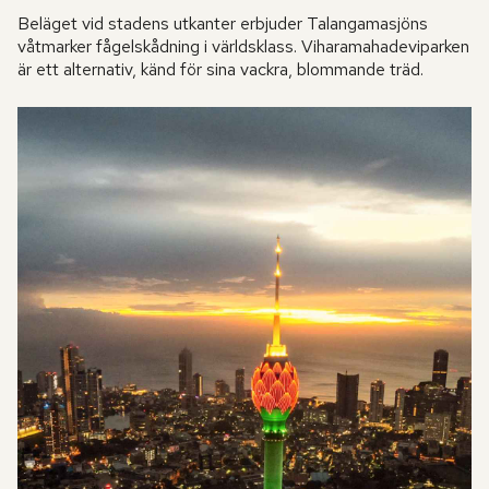
Beläget vid stadens utkanter erbjuder Talangamasjöns
våtmarker fågelskådning i världsklass. Viharamahadeviparken
är ett alternativ, känd för sina vackra, blommande träd.