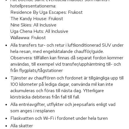
hotellpresentationerna:
Residence By Uga Escapes: Frukost
The Kandy House: Frukost
Nine Skies: All Inclusive
Uga Chena Huts: All Inclusive
Wallawwa: Frukost
Alla transfers tur- och retur i luftkonditionerad SUV under
hela resan, med engelsktalande chaufför/guide.
Observera: tillfällen kan finnas då separat fordon kommer
användas, till exempel vid transfer/upphämtning till- och
från flygplats/tågstationer
Tjänster av chauffören och fordonet är tillgängliga upp till
100 kilometer på lediga dagar, oanvända mil kan inte
ackumuleras och föras till nästa dag. Ytterligare
körsträcka debiteras från fall till fall.
Alla entréavgifter, utflykter och jeepsafaris enligt vad
som anges i resplanen
Flaskvatten och Wi-Fi i fordonet under hela turen
Alla skatter