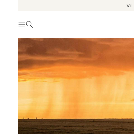
Vil
Meny
Öppna sök
Se fler bilder