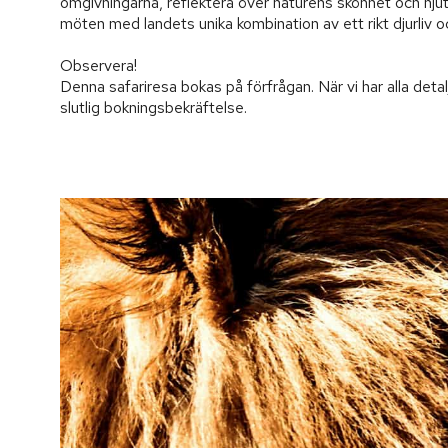
omgivningarna, reflektera över naturens skönhet och njut 
möten med landets unika kombination av ett rikt djurliv oc
Observera!

Denna safariresa bokas på förfrågan. När vi har alla detal
slutlig bokningsbekräftelse.