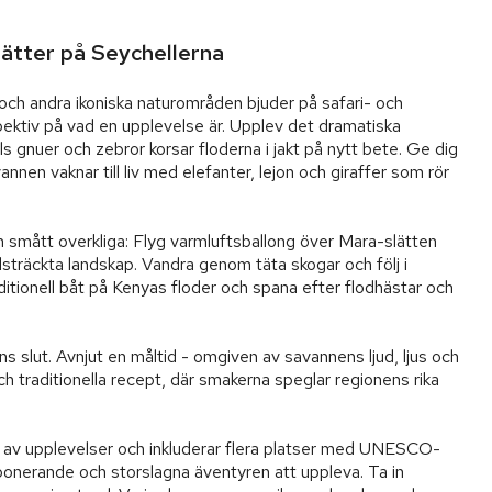
nätter på Seychellerna
 och andra ikoniska naturområden bjuder på safari- och 
pektiv på vad en upplevelse är. Upplev det dramatiska 
 gnuer och zebror korsar floderna i jakt på nytt bete. Ge dig 
nnen vaknar till liv med elefanter, lejon och giraffer som rör 
m smått overkliga: Flyg varmluftsballong över Mara-slätten 
sträckta landskap. Vandra genom täta skogar och följ i 
ditionell båt på Kenyas floder och spana efter flodhästar och 
s slut. Avnjut en måltid - omgiven av savannens ljud, ljus och 
ch traditionella recept, där smakerna speglar regionens rika 
m av upplevelser och inkluderar flera platser med UNESCO-
mponerande och storslagna äventyren att uppleva. Ta in 