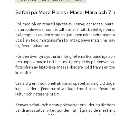
BUCKET LIST
NATURUPPLEVELSE
SAFARI
Safari på Mara Plains i Masai Mara och 7 
Följ med på en resa till hjärtat av Kenya, där Masai Mara
naturupplevelser som totalt utmanar ditt befintliga pers
skådespelet av den stora migrationen när hundratusentals
ut på en tidig morgonsafari för att uppleva magin när sava
sig över horisonten.

För den äventyrslystna är möjligheterna lika oändliga so
och upplev magin i ett helt nytt perspektiv på Kenyas vid
fotspåren av historiska Maasai-krigare. Glid fram i en tra
krokodiler.

Unna dig en traditionell afrikansk spabehandling vid dagen
lugn - under stjärnorna; ofta tillagad med lokala råvaror o
kultur och naturens prakt.

Kenyas safari- och naturupplevelser erbjuder en rikedo
världsarvsstatus, vilket gör dem till några av de mest i