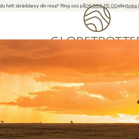
l du helt skräddarsy din resa? Ring oss på
08 506 115 00
eller
boka 