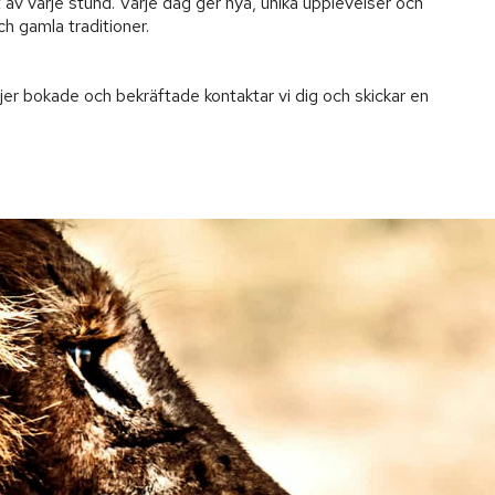
av varje stund. Varje dag ger nya, unika upplevelser och 
h gamla traditioner.

jer bokade och bekräftade kontaktar vi dig och skickar en 