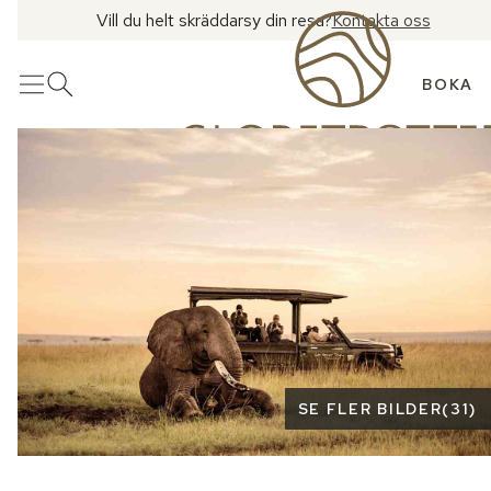
Vill du helt skräddarsy din resa?
Kontakta oss
BOKA
Meny
Öppna sök
Se fler bilder
SE FLER BILDER
(
31
)