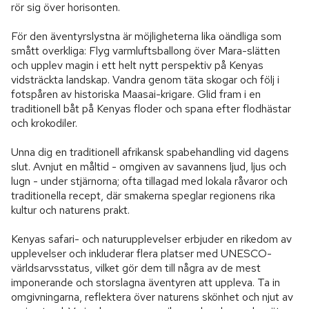
rör sig över horisonten.

För den äventyrslystna är möjligheterna lika oändliga som 
smått overkliga: Flyg varmluftsballong över Mara-slätten 
och upplev magin i ett helt nytt perspektiv på Kenyas 
vidsträckta landskap. Vandra genom täta skogar och följ i 
fotspåren av historiska Maasai-krigare. Glid fram i en 
traditionell båt på Kenyas floder och spana efter flodhästar 
och krokodiler.

Unna dig en traditionell afrikansk spabehandling vid dagens 
slut. Avnjut en måltid - omgiven av savannens ljud, ljus och 
lugn - under stjärnorna; ofta tillagad med lokala råvaror och 
traditionella recept, där smakerna speglar regionens rika 
kultur och naturens prakt.

Kenyas safari- och naturupplevelser erbjuder en rikedom av 
upplevelser och inkluderar flera platser med UNESCO-
världsarvsstatus, vilket gör dem till några av de mest 
imponerande och storslagna äventyren att uppleva. Ta in 
omgivningarna, reflektera över naturens skönhet och njut av 