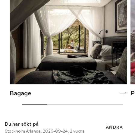
Bagage
P
Du har sökt på
ÄNDRA
Stockholm Arlanda
,
2026-09-24
,
2 vuxna