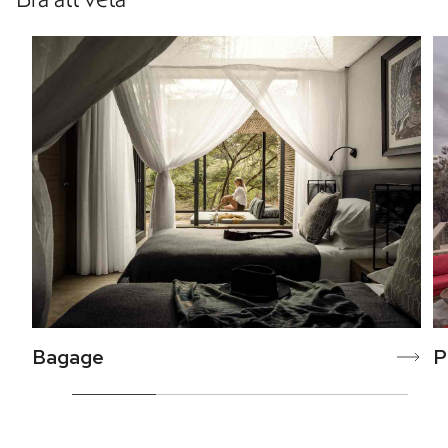
Bagage
P