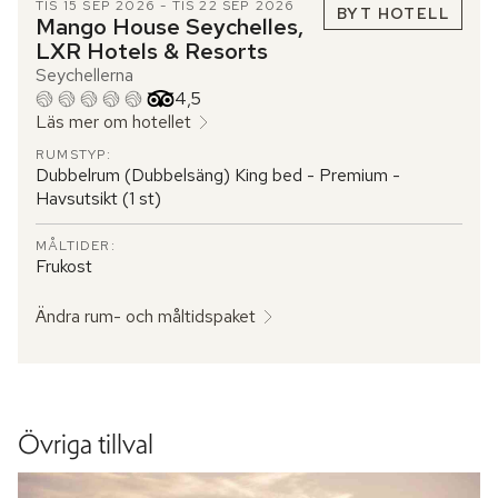
TIS 15 SEP 2026 - TIS 22 SEP 2026
BYT HOTELL
Mango House Seychelles,
LXR Hotels & Resorts
Seychellerna
Betyg från Tripadvisor: 4.5 of 5
4,5
Läs mer om hotellet
RUMSTYP:
Dubbelrum (Dubbelsäng) King bed - Premium -
Havsutsikt (1 st)
MÅLTIDER:
Frukost
Ändra rum- och måltidspaket
Övriga tillval