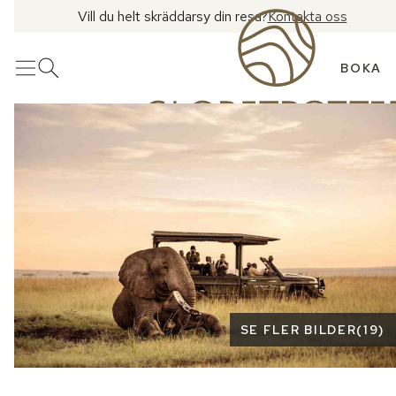
Vill du helt skräddarsy din resa?
Kontakta oss
BOKA
Meny
Öppna sök
Se fler bilder
SE FLER BILDER
(
19
)