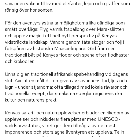
savannen vaknar till liv med elefanter, lejon och giraffer som 
rör sig över horisonten.

För den äventyrslystna är möjligheterna lika oändliga som 
smått overkliga: Flyg varmluftsballong över Mara-slätten 
och upplev magin i ett helt nytt perspektiv på Kenyas 
vidsträckta landskap. Vandra genom täta skogar och följ i 
fotspåren av historiska Maasai-krigare. Glid fram i en 
traditionell båt på Kenyas floder och spana efter flodhästar 
och krokodiler.

Unna dig en traditionell afrikansk spabehandling vid dagens 
slut. Avnjut en måltid - omgiven av savannens ljud, ljus och 
lugn - under stjärnorna; ofta tillagad med lokala råvaror och 
traditionella recept, där smakerna speglar regionens rika 
kultur och naturens prakt.

Kenyas safari- och naturupplevelser erbjuder en rikedom av 
upplevelser och inkluderar flera platser med UNESCO-
världsarvsstatus, vilket gör dem till några av de mest 
imponerande och storslagna äventyren att uppleva. Ta in 