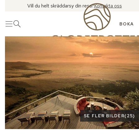
Vill du helt skräddarsy din resa?
Kontakta oss
BOKA
Meny
Öppna sök
Se fler bilder
SE FLER BILDER
(
25
)