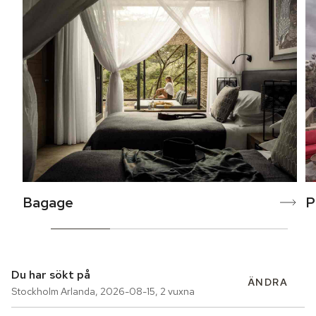
Bagage
P
Du har sökt på
ÄNDRA
Stockholm Arlanda
,
2026-08-15
,
2 vuxna