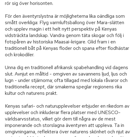
rör sig över horisonten.

För den äventyrslystna är möjligheterna lika oändliga som 
smått overkliga: Flyg varmluftsballong över Mara-slätten 
och upplev magin i ett helt nytt perspektiv på Kenyas 
vidsträckta landskap. Vandra genom täta skogar och följ i 
fotspåren av historiska Maasai-krigare. Glid fram i en 
traditionell båt på Kenyas floder och spana efter flodhästar 
och krokodiler.

Unna dig en traditionell afrikansk spabehandling vid dagens 
slut. Avnjut en måltid - omgiven av savannens ljud, ljus och 
lugn - under stjärnorna; ofta tillagad med lokala råvaror och 
traditionella recept, där smakerna speglar regionens rika 
kultur och naturens prakt.

Kenyas safari- och naturupplevelser erbjuder en rikedom av 
upplevelser och inkluderar flera platser med UNESCO-
världsarvsstatus, vilket gör dem till några av de mest 
imponerande och storslagna äventyren att uppleva. Ta in 
omgivningarna, reflektera över naturens skönhet och njut av 