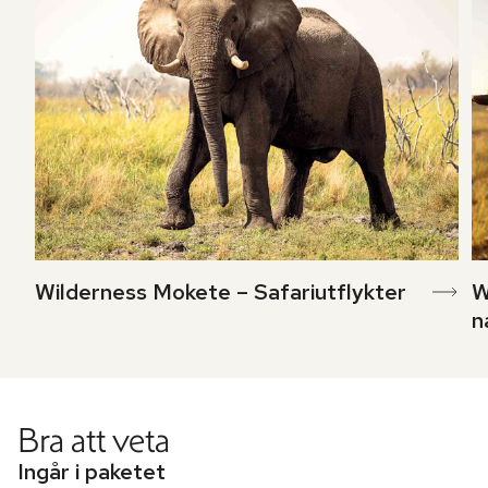
Wilderness Mokete – Safariutflykter
W
n
Bra att veta
Ingår i paketet