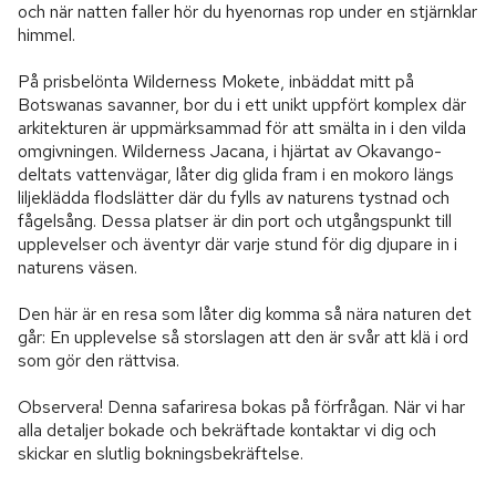
och när natten faller hör du hyenornas rop under en stjärnklar 
himmel.

På prisbelönta Wilderness Mokete, inbäddat mitt på 
Botswanas savanner, bor du i ett unikt uppfört komplex där 
arkitekturen är uppmärksammad för att smälta in i den vilda 
omgivningen. Wilderness Jacana, i hjärtat av Okavango-
deltats vattenvägar, låter dig glida fram i en mokoro längs 
liljeklädda flodslätter där du fylls av naturens tystnad och 
fågelsång. Dessa platser är din port och utgångspunkt till 
upplevelser och äventyr där varje stund för dig djupare in i 
naturens väsen.

Den här är en resa som låter dig komma så nära naturen det 
går: En upplevelse så storslagen att den är svår att klä i ord 
som gör den rättvisa.

Observera! Denna safariresa bokas på förfrågan. När vi har 
alla detaljer bokade och bekräftade kontaktar vi dig och 
skickar en slutlig bokningsbekräftelse.