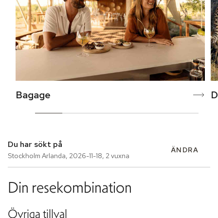
Bagage
D
Du har sökt på
ÄNDRA
Stockholm Arlanda
,
2026-11-18
,
2 vuxna
Din resekombination
Övriga tillval