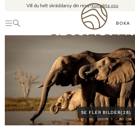
Vill du helt skräddarsy din resa?
Kontakta oss
BOKA
Meny
Öppna sök
Se fler bilder
SE FLER BILDER
(
28
)