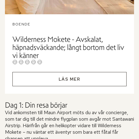
BOENDE
Wilderness Mokete - Avskalat,
häpnadsväckande; långt bortom det liv
vi känner
LÄS MER
Dag 1: Din resa börjar
Vid ankomsten till Maun Airport möts du av vår concierge,
som tar dig till det mindre flygplan som avgår mot Santawani
Airstrip. Härifrån går en helikopter vidare till Wilderness
Mokete – nu väntar ett äventyr som bara ett fåtal får
chansen att uppleva.