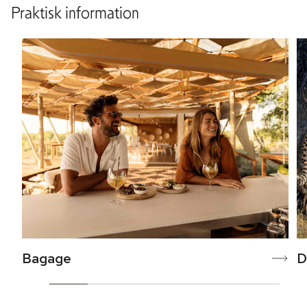
Praktisk information
Bagage
D