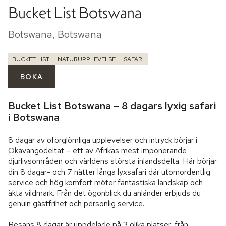
Bucket List Botswana
Botswana, Botswana
BUCKET LIST
NATURUPPLEVELSE
SAFARI
BOKA
Bucket List Botswana – 8 dagars lyxig safari
i Botswana
8 dagar av oförglömliga upplevelser och intryck börjar i 
Okavangodeltat – ett av Afrikas mest imponerande 
djurlivsområden och världens största inlandsdelta. Här börjar 
din 8 dagar- och 7 nätter långa lyxsafari där utomordentlig 
service och hög komfort möter fantastiska landskap och 
äkta vildmark. Från det ögonblick du anländer erbjuds du 
genuin gästfrihet och personlig service.

Resans 8 dagar är uppdelade på 3 olika platser: från 