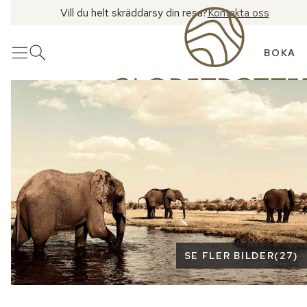
Vill du helt skräddarsy din resa?
Kontakta oss
BOKA
Meny
Öppna sök
Se fler bilder
SE FLER BILDER
(
27
)