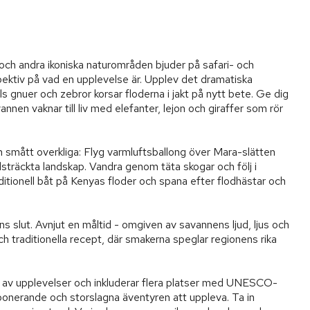
 och andra ikoniska naturområden bjuder på safari- och 
pektiv på vad en upplevelse är. Upplev det dramatiska 
 gnuer och zebror korsar floderna i jakt på nytt bete. Ge dig 
nnen vaknar till liv med elefanter, lejon och giraffer som rör 
m smått overkliga: Flyg varmluftsballong över Mara-slätten 
sträckta landskap. Vandra genom täta skogar och följ i 
ditionell båt på Kenyas floder och spana efter flodhästar och 
s slut. Avnjut en måltid - omgiven av savannens ljud, ljus och 
ch traditionella recept, där smakerna speglar regionens rika 
m av upplevelser och inkluderar flera platser med UNESCO-
mponerande och storslagna äventyren att uppleva. Ta in 