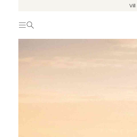
Vil
Meny
Öppna sök
Se fler bilder