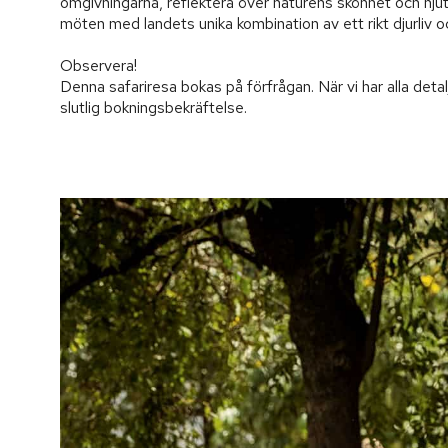
omgivningarna, reflektera över naturens skönhet och njut 
möten med landets unika kombination av ett rikt djurliv oc
Observera!

Denna safariresa bokas på förfrågan. När vi har alla detal
slutlig bokningsbekräftelse.