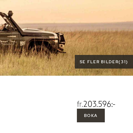
SE FLER BILDER
(
31
)
fr.
203.596:-
BOKA