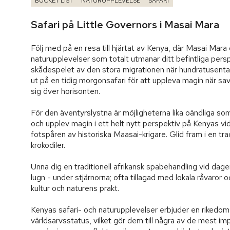
BUCKET LIST
NATURUPPLEVELSE
SAFARI
Safari på Little Governors i Masai Mara
Följ med på en resa till hjärtat av Kenya, där Masai Mara
naturupplevelser som totalt utmanar ditt befintliga pers
skådespelet av den stora migrationen när hundratusentals
ut på en tidig morgonsafari för att uppleva magin när sava
sig över horisonten.

För den äventyrslystna är möjligheterna lika oändliga so
och upplev magin i ett helt nytt perspektiv på Kenyas vid
fotspåren av historiska Maasai-krigare. Glid fram i en tra
krokodiler.

Unna dig en traditionell afrikansk spabehandling vid dagen
lugn - under stjärnorna; ofta tillagad med lokala råvaror o
kultur och naturens prakt.

Kenyas safari- och naturupplevelser erbjuder en rikedo
världsarvsstatus, vilket gör dem till några av de mest i