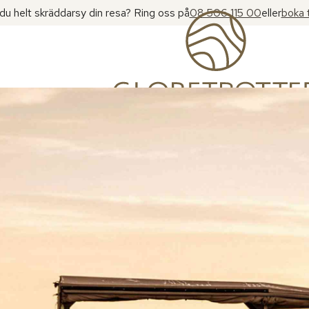
l du helt skräddarsy din resa? Ring oss på
08 506 115 00
eller
boka 