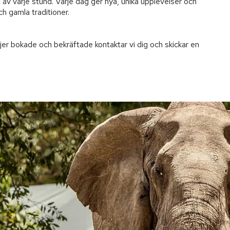
av varje stund. Varje dag ger nya, unika upplevelser och 
h gamla traditioner.

jer bokade och bekräftade kontaktar vi dig och skickar en 