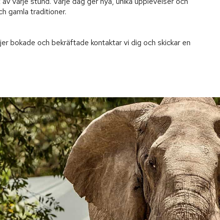
av varje stund. Varje dag ger nya, unika upplevelser och 
h gamla traditioner.

jer bokade och bekräftade kontaktar vi dig och skickar en 