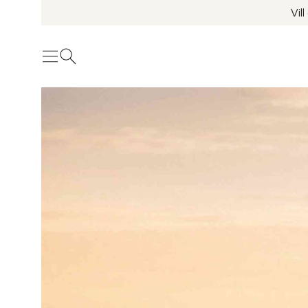
Vil
Meny
Öppna sök
Se fler bilder