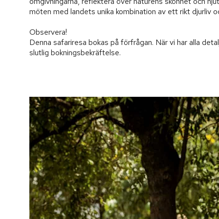
omgivningarna, reflektera över naturens skönhet och njut 
möten med landets unika kombination av ett rikt djurliv oc
Observera!

Denna safariresa bokas på förfrågan. När vi har alla detal
slutlig bokningsbekräftelse.