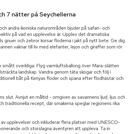
ch 7 nätter på Seychellerna
 och andra ikoniska naturområden bjuder på safari- och 
pektiv på vad en upplevelse är. Upplev det dramatiska 
 gnuer och zebror korsar floderna i jakt på nytt bete. Ge dig 
nnen vaknar till liv med elefanter, lejon och giraffer som rör 
m smått overkliga: Flyg varmluftsballong över Mara-slätten 
sträckta landskap. Vandra genom täta skogar och följ i 
ditionell båt på Kenyas floder och spana efter flodhästar och 
s slut. Avnjut en måltid - omgiven av savannens ljud, ljus och 
ch traditionella recept, där smakerna speglar regionens rika 
m av upplevelser och inkluderar flera platser med UNESCO-
mponerande och storslagna äventyren att uppleva. Ta in 