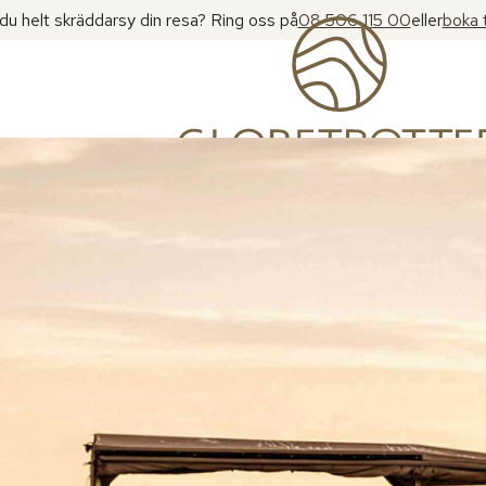
l du helt skräddarsy din resa? Ring oss på
08 506 115 00
eller
boka 