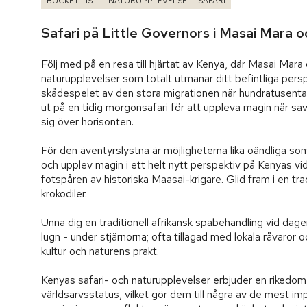
BUCKET LIST
NATURUPPLEVELSE
SAFARI
Safari på Little Governors i Masai Mara o
Följ med på en resa till hjärtat av Kenya, där Masai Mara
naturupplevelser som totalt utmanar ditt befintliga pers
skådespelet av den stora migrationen när hundratusentals
ut på en tidig morgonsafari för att uppleva magin när sava
sig över horisonten.

För den äventyrslystna är möjligheterna lika oändliga so
och upplev magin i ett helt nytt perspektiv på Kenyas vid
fotspåren av historiska Maasai-krigare. Glid fram i en tra
krokodiler.

Unna dig en traditionell afrikansk spabehandling vid dagen
lugn - under stjärnorna; ofta tillagad med lokala råvaror o
kultur och naturens prakt.

Kenyas safari- och naturupplevelser erbjuder en rikedo
världsarvsstatus, vilket gör dem till några av de mest i