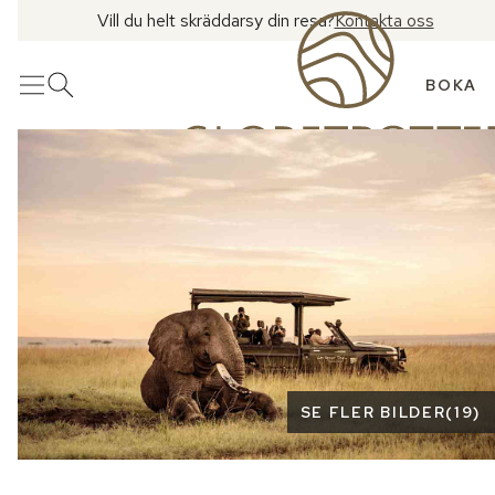
Vill du helt skräddarsy din resa?
Kontakta oss
BOKA
Meny
Öppna sök
Se fler bilder
SE FLER BILDER
(
19
)