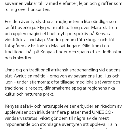
savannen vaknar till liv med elefanter, lejon och giraffer som 
rör sig över horisonten.

För den äventyrslystna är möjligheterna lika oändliga som 
smått overkliga: Flyg varmluftsballong över Mara-slätten 
och upplev magin i ett helt nytt perspektiv på Kenyas 
vidsträckta landskap. Vandra genom täta skogar och följ i 
fotspåren av historiska Maasai-krigare. Glid fram i en 
traditionell båt på Kenyas floder och spana efter flodhästar 
och krokodiler.

Unna dig en traditionell afrikansk spabehandling vid dagens 
slut. Avnjut en måltid - omgiven av savannens ljud, ljus och 
lugn - under stjärnorna; ofta tillagad med lokala råvaror och 
traditionella recept, där smakerna speglar regionens rika 
kultur och naturens prakt.

Kenyas safari- och naturupplevelser erbjuder en rikedom av 
upplevelser och inkluderar flera platser med UNESCO-
världsarvsstatus, vilket gör dem till några av de mest 
imponerande och storslagna äventyren att uppleva. Ta in 