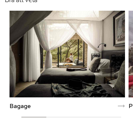
Bagage
P