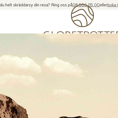
l du helt skräddarsy din resa? Ring oss på
08 506 115 00
eller
boka 