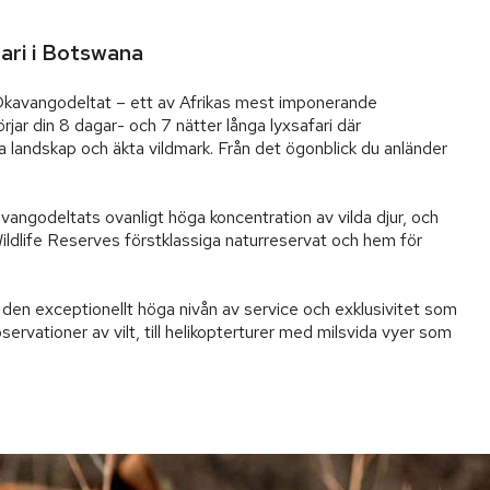
ari i Botswana
 Okavangodeltat – ett av Afrikas mest imponerande 
jar din 8 dagar- och 7 nätter långa lyxsafari där 
 landskap och äkta vildmark. Från det ögonblick du anländer 
angodeltats ovanligt höga koncentration av vilda djur, och 
Wildlife Reserves förstklassiga naturreservat och hem för 
den exceptionellt höga nivån av service och exklusivitet som 
ervationer av vilt, till helikopterturer med milsvida vyer som 