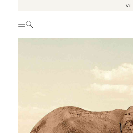
Vil
Meny
Öppna sök
Se fler bilder