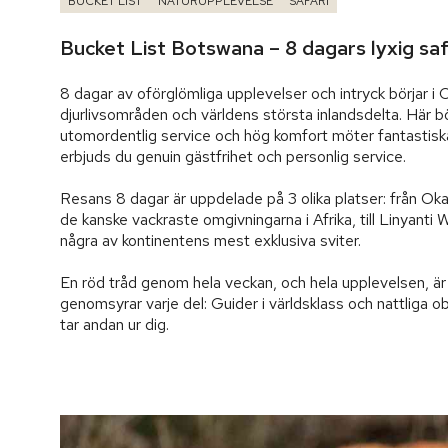
BUCKET LIST
NATURUPPLEVELSE
SAFARI
Bucket List Botswana – 8 dagars lyxig saf
8 dagar av oförglömliga upplevelser och intryck börjar i
djurlivsområden och världens största inlandsdelta. Här bör
utomordentlig service och hög komfort möter fantastiska
erbjuds du genuin gästfrihet och personlig service.

Resans 8 dagar är uppdelade på 3 olika platser: från Okav
de kanske vackraste omgivningarna i Afrika, till Linyanti 
några av kontinentens mest exklusiva sviter.

En röd tråd genom hela veckan, och hela upplevelsen, är 
genomsyrar varje del: Guider i världsklass och nattliga obs
tar andan ur dig.