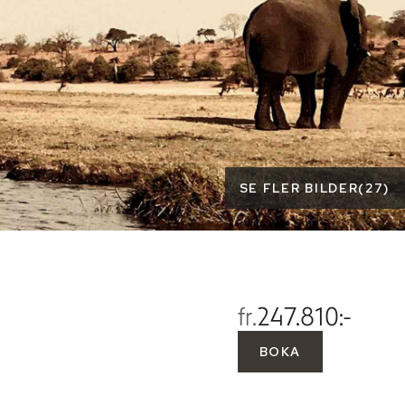
SE FLER BILDER
(
27
)
fr.
247.810:-
BOKA