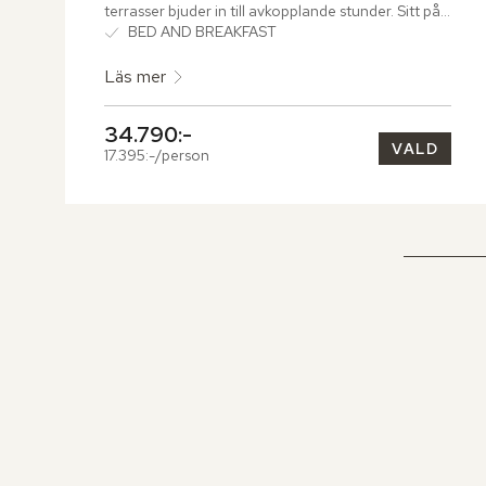
terrasser bjuder in till avkopplande stunder. Sitt på 
de sköna dynorna och se ut över Muskats 
BED AND BREAKFAST
häpnadsväckande omgivning.
Läs mer
34.790:-
VALD
17.395:-/person