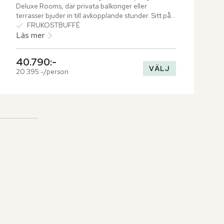
Deluxe Rooms, där privata balkonger eller 
terrasser bjuder in till avkopplande stunder. Sitt på 
de sköna dynorna och se ut över Muskats 
FRUKOSTBUFFÉ
häpnadsväckande omgivning.
Läs mer
40.790:-
VÄLJ
20.395:-/person