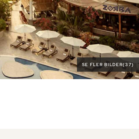
SE FLER BILDER
(
37
)