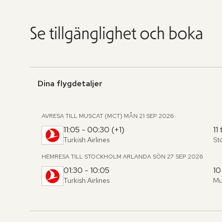
Se tillgänglighet och boka
Dina flygdetaljer
AVRESA TILL MUSCAT (MCT)
MÅN 21 SEP 2026
11:05 - 00:30 (+1)
11
Turkish Airlines
St
Fr
,
til
HEMRESA TILL STOCKHOLM ARLANDA
SÖN 27 SEP 2026
01:30 - 10:05
10
Turkish Airlines
Mu
Fr
,
til
Hoppa