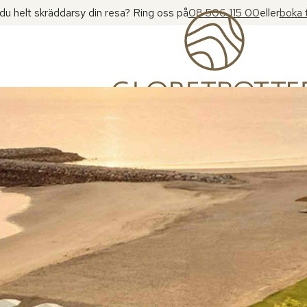
l du helt skräddarsy din resa? Ring oss på
08 506 115 00
eller
boka 