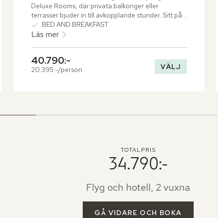
Deluxe Rooms, där privata balkonger eller 
terrasser bjuder in till avkopplande stunder. Sitt på 
de sköna dynorna och se ut över Muskats 
BED AND BREAKFAST
häpnadsväckande omgivning.
Läs mer
40.790:-
VÄLJ
20.395:-/person
TOTALPRIS
34.790:-
Flyg och hotell, 2 vuxna
GÅ VIDARE OCH BOKA