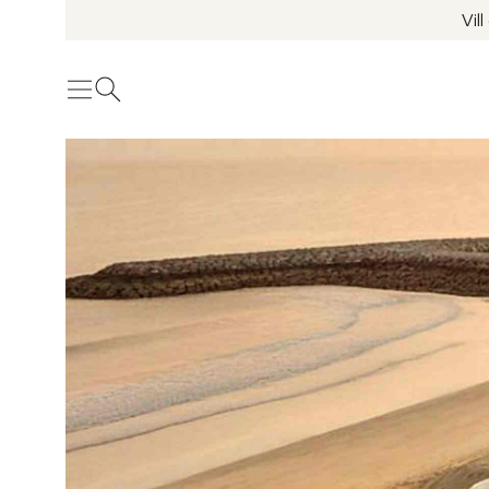
Vil
Meny
Öppna sök
Se fler bilder