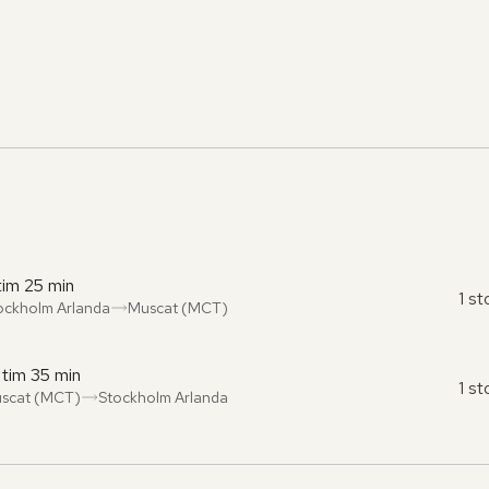
 tim 25 min
1 s
ockholm Arlanda
Muscat (MCT)
ån
l
:
:
 tim 35 min
1 s
scat (MCT)
Stockholm Arlanda
ån
l
:
: