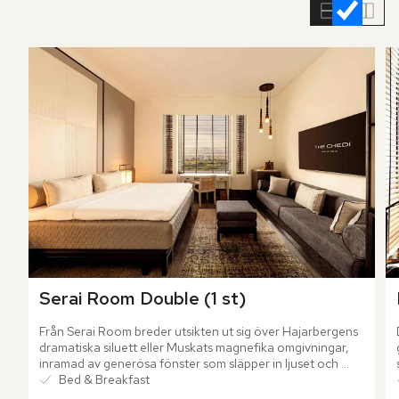
rumslistan
Serai Room Double (1 st)
Från Serai Room breder utsikten ut sig över Hajarbergens 
dramatiska siluett eller Muskats magnefika omgivningar, 
inramad av generösa fönster som släpper in ljuset och 
låter vyerna bli en del av rummet.
Bed & Breakfast