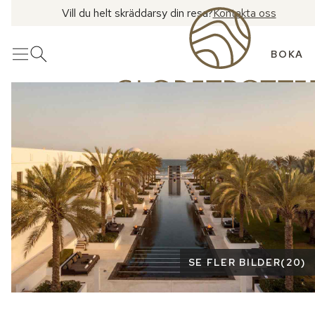
Vill du helt skräddarsy din resa?
Kontakta oss
BOKA
Meny
Öppna sök
Se fler bilder
SE FLER BILDER
(
20
)