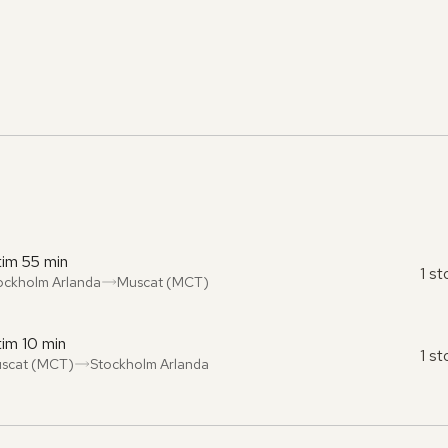
tim 55 min
1 s
ockholm Arlanda
Muscat (MCT)
ån
l
:
:
 tim 10 min
1 s
scat (MCT)
Stockholm Arlanda
ån
l
:
: