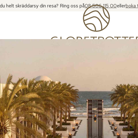
l du helt skräddarsy din resa? Ring oss på
08 506 115 00
eller
boka 