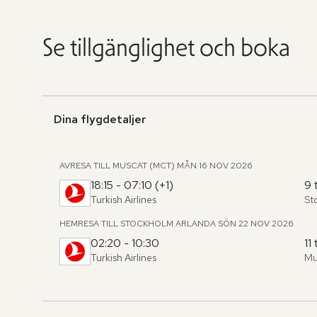
Se tillgänglighet och boka
Dina flygdetaljer
AVRESA TILL MUSCAT (MCT)
MÅN 16 NOV 2026
18:15 - 07:10 (+1)
9 
Turkish Airlines
St
Fr
,
til
HEMRESA TILL STOCKHOLM ARLANDA
SÖN 22 NOV 2026
02:20 - 10:30
11
Turkish Airlines
Mu
Fr
,
til
Hoppa