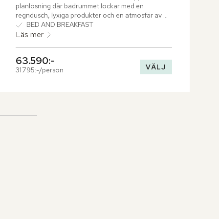
planlösning där badrummet lockar med en 
regndusch, lyxiga produkter och en atmosfär av 
avkoppling och elegans. Rummet ger även tillgång 
BED AND BREAKFAST
till The Club Lounges exklusiva förmåner.
Läs mer
63.590:-
VÄLJ
31.795:-/person