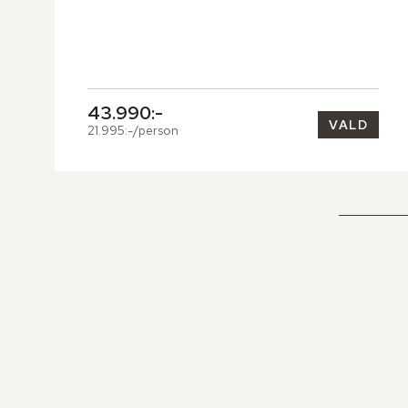
43.990:-
VALD
21.995:-/person