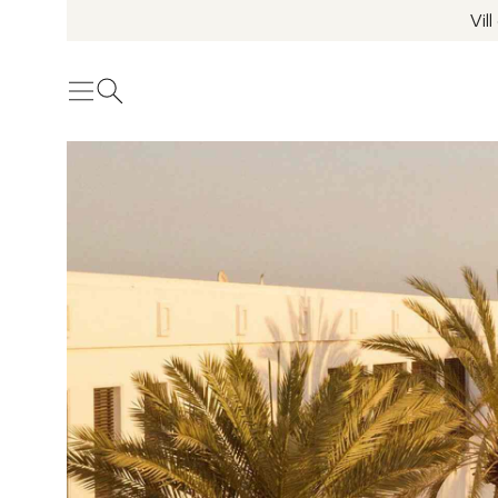
Vil
Meny
Öppna sök
Se fler bilder