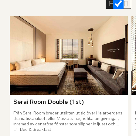
rumslistan
Serai Room Double (1 st)
Från Serai Room breder utsikten ut sig över Hajarbergens 
dramatiska siluett eller Muskats magnefika omgivningar, 
inramad av generösa fönster som släpper in ljuset och 
låter vyerna bli en del av rummet.
Bed & Breakfast