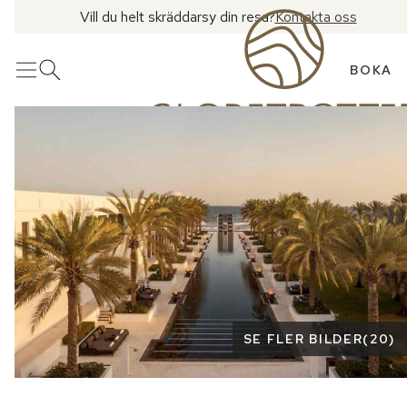
Vill du helt skräddarsy din resa?
Kontakta oss
BOKA
Meny
Öppna sök
Se fler bilder
SE FLER BILDER
(
20
)