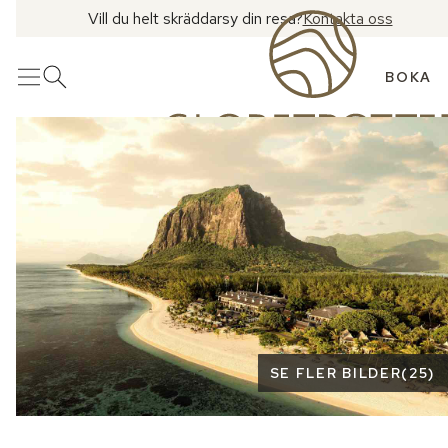
Vill du helt skräddarsy din resa?
Kontakta oss
BOKA
Meny
Öppna sök
Se fler bilder
SE FLER BILDER
(
25
)