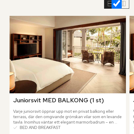
rumslistan
Juniorsvit MED BALKONG (1 st)
Varje juniorsvit öppnar upp mot en privat balkong eller 
terrass, där den omgivande grönskan vilar som en levande 
tavla. Inomhus väntar ett elegant marmorbadrum – en 
plats där både kropp och sinne får ny energi.
BED AND BREAKFAST