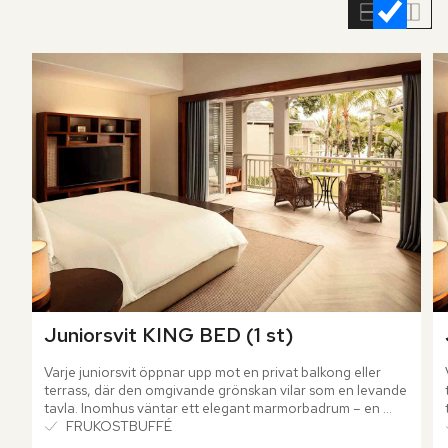
rumslistan
Juniorsvit KING BED (1 st)
Varje juniorsvit öppnar upp mot en privat balkong eller 
terrass, där den omgivande grönskan vilar som en levande 
tavla. Inomhus väntar ett elegant marmorbadrum – en 
plats där både kropp och sinne får ny energi.
FRUKOSTBUFFÉ