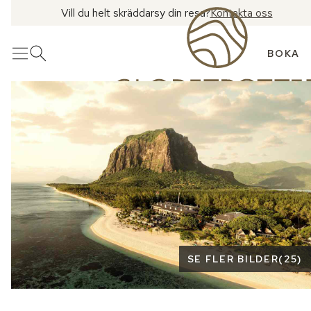
Vill du helt skräddarsy din resa?
Kontakta oss
BOKA
Meny
Öppna sök
Se fler bilder
SE FLER BILDER
(
25
)