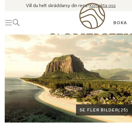
Vill du helt skräddarsy din resa?
Kontakta oss
BOKA
Meny
Öppna sök
Se fler bilder
SE FLER BILDER
(
25
)