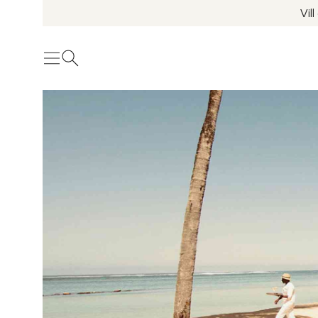
Vil
Meny
Öppna sök
Se fler bilder