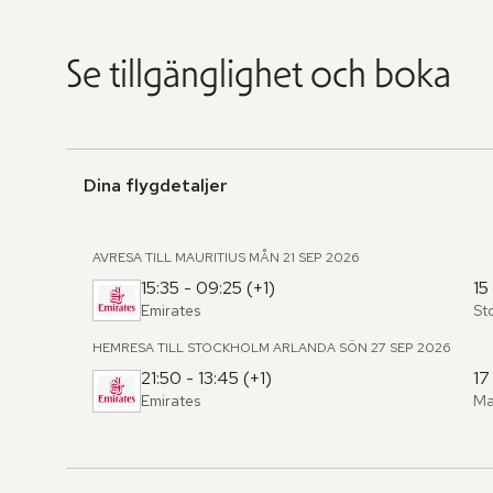
Se tillgänglighet och boka
Dina flygdetaljer
AVRESA TILL MAURITIUS
MÅN 21 SEP 2026
15:35 - 09:25 (+1)
15
Emirates
St
Fr
,
til
HEMRESA TILL STOCKHOLM ARLANDA
SÖN 27 SEP 2026
21:50 - 13:45 (+1)
17
Emirates
Ma
Fr
,
til