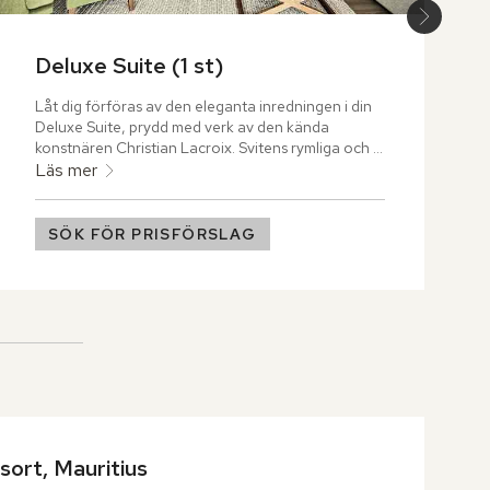
Deluxe Suite (1 st)
Låt dig förföras av den eleganta inredningen i din 
Deluxe Suite, prydd med verk av den kända 
konstnären Christian Lacroix. Svitens rymliga och 
ljusa ytor förenar komfort och stil, och öppnar upp 
Läs mer
mot hotellets vackert anlagda trädgård.
SÖK FÖR PRISFÖRSLAG
ort, Mauritius