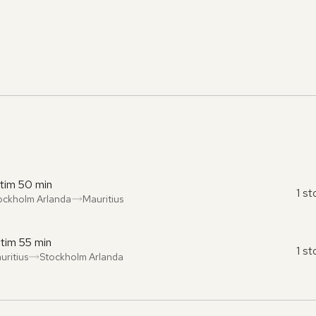
 tim 50 min
1 s
ockholm Arlanda
Mauritius
ån
l
:
:
 tim 55 min
1 s
uritius
Stockholm Arlanda
ån
l
:
: