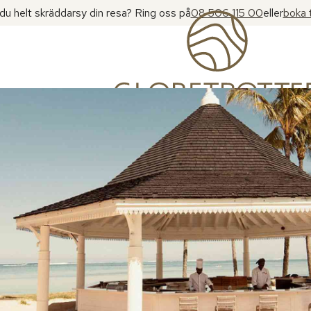
l du helt skräddarsy din resa? Ring oss på
08 506 115 00
eller
boka 