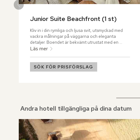
Junior Suite Beachfront (1 st)
Kliv in i din rymliga och ljusa svit, utsmyckad med 
vackra målningar på väggarna och eleganta 
detaljer. Boendet är bekvämt utrustat med en 
inbjudande uteplats med enastående utsikt över 
Läs mer
Indiska oceanens turkosa vatten.
SÖK FÖR PRISFÖRSLAG
Andra hotell tillgängliga på dina datum