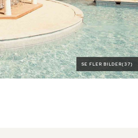
SE FLER BILDER
(
37
)