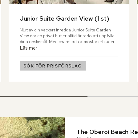
Junior Suite Garden View (1 st)
Njut av din vackert inredda Junior Suite Garden 
View där en privat butler alltid är redo att uppfylla 
dina önskemål. Med charm och atmosfär erbjuder 
boendet unika konstverk, ett separat vardagsrum 
Läs mer
och en matplats. De antika möblerna och den 
romantiska himmelssängen förhöjer känslan av 
tidlös elegans.
SÖK FÖR PRISFÖRSLAG
The Oberoi Beach Res