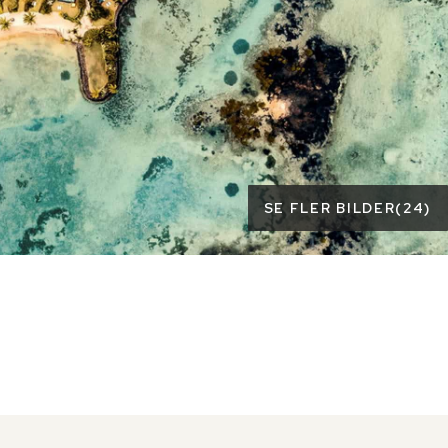
SE FLER BILDER
(
24
)