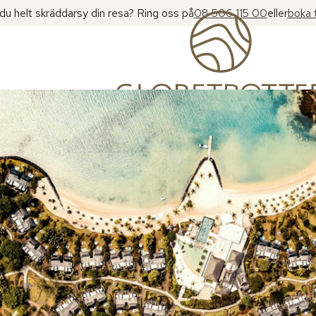
l du helt skräddarsy din resa? Ring oss på
08 506 115 00
eller
boka 