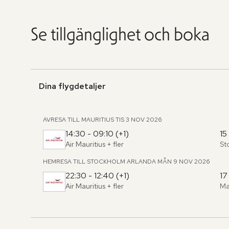
Se tillgänglighet och boka
Dina flygdetaljer
AVRESA TILL MAURITIUS
TIS 3 NOV 2026
14:30 - 09:10 (+1)
15
Air Mauritius
+ fler
St
Fr
,
til
HEMRESA TILL STOCKHOLM ARLANDA
MÅN 9 NOV 2026
22:30 - 12:40 (+1)
17
Air Mauritius
+ fler
Ma
Fr
,
til
Hoppa