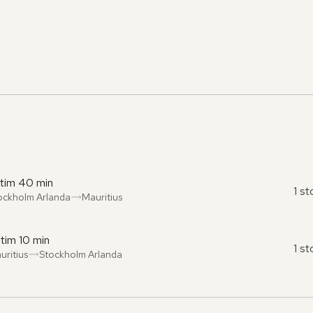
 tim 40 min
1 s
ockholm Arlanda
Mauritius
ån
l
:
:
 tim 10 min
1 s
uritius
Stockholm Arlanda
ån
l
:
: