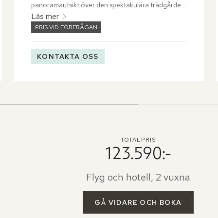
panoramautsikt över den spektakulära trädgården. 
Låt dig bli ett med naturen genom att svalka dig i 
Läs mer
utomhusduschen på terrassen samtidigt som du ser 
PRIS VID FÖRFRÅGAN
ut över den vackra tropiska grönskan.
KONTAKTA OSS
TOTALPRIS
123.590:-
Flyg och hotell, 2 vuxna
GÅ VIDARE OCH BOKA