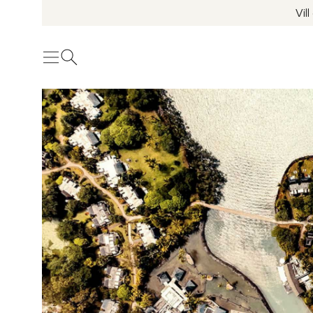
Vil
Meny
Öppna sök
Se fler bilder