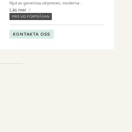
Njut av generösa utrymmen, moderna 
bekvämligheter och en oöverträffad utsikt över 
Läs mer
den tropiska grönskan. Svalka dig i 
PRIS VID FÖRFRÅGAN
utomhusduschen där den fantastiska trädgården 
omger dig.
KONTAKTA OSS