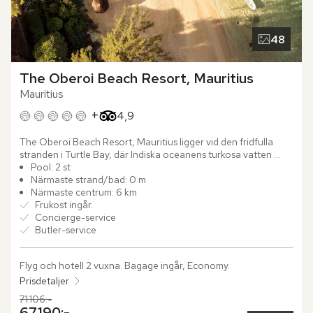
48
The Oberoi Beach Resort, Mauritius
Mauritius
+
Betyg från Tripadvisor: 4.9 of 5
4,9
The Oberoi Beach Resort, Mauritius ligger vid den fridfulla 
stranden i Turtle Bay, där Indiska oceanens turkosa vatten 
möter tät tropisk grönska. Luften bär doften av exotiska 
Pool: 2 st
blommor och ljudet från ett feng shui-inspirerat vattenfall som 
Närmaste strand/bad: 0 m
stilla rinner ner i en spegelblank damm. De lummiga 
Närmaste centrum: 6 km
trädgårdarna, skapade av den visionära landskapsarkitekten 
Frukost ingår.
Bill Bensley, ramar in hotellet med blomsterprakt, mjuka 
Concierge-service
gräsmattor och slingrande terrakottastigar som leder genom 
Butler-service
en stillsam värld av färg och form.

Flyg och hotell 2 vuxna.
 Bagage ingår, Economy.
Ta ett avkopplande dopp i den imponerande infinitypoolen, 
där det glittrande vattnet smälter samman med den varma 
Prisdetaljer
horisontens nyanser. Låt sinnet finna ro och fortsätt dagen 
Tidigare pris,
71.106:-
med en fördjupande vinprovning, ett uppfriskande yogapass 
Nuvarande pris,
67.190:-