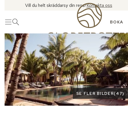
Vill du helt skräddarsy din resa?
Kontakta oss
BOKA
Meny
Öppna sök
Se fler bilder
SE FLER BILDER
(
47
)