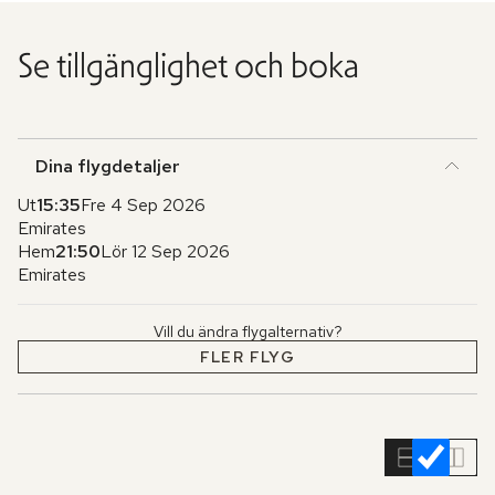
Se tillgänglighet och boka
Dina flygdetaljer
Ut
15:35
Fre 4 Sep 2026
Emirates
Hem
21:50
Lör 12 Sep 2026
Emirates
Vill du ändra flygalternativ?
FLER FLYG
Hoppa
över
rumslistan