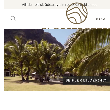
Vill du helt skräddarsy din resa?
Kontakta oss
BOKA
Meny
Öppna sök
Se fler bilder
SE FLER BILDER
(
47
)