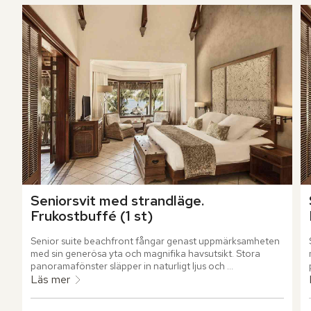
Seniorsvit med strandläge. 
Frukostbuffé (1 st)
Senior suite beachfront fångar genast uppmärksamheten 
med sin generösa yta och magnifika havsutsikt. Stora 
panoramafönster släpper in naturligt ljus och 
vardagsrummet bjuder in till sena spelkvällar och 
Läs mer
umgänge.