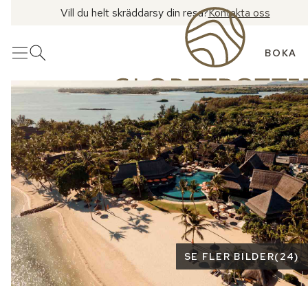
Vill du helt skräddarsy din resa?
Kontakta oss
BOKA
Meny
Öppna sök
Se fler bilder
SE FLER BILDER
(
24
)