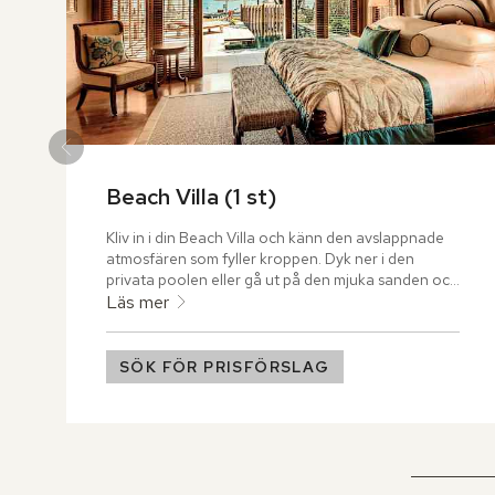
Beach Villa (1 st)
Kliv in i din Beach Villa och känn den avslappnade 
atmosfären som fyller kroppen. Dyk ner i den 
privata poolen eller gå ut på den mjuka sanden och 
ta ett svalkande dopp i det glittrande havsvattnet.
Läs mer
SÖK FÖR PRISFÖRSLAG