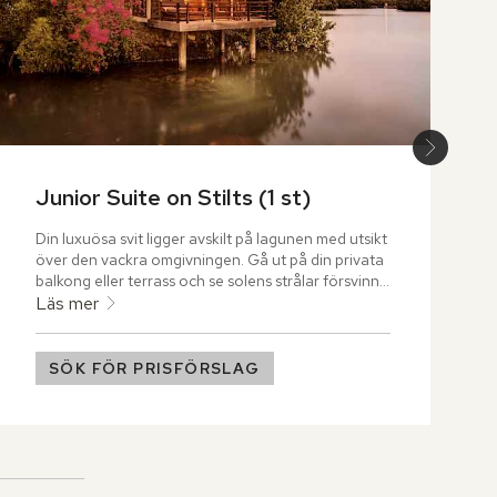
Junior Suite on Stilts (1 st)
Din luxuösa svit ligger avskilt på lagunen med utsikt 
över den vackra omgivningen. Gå ut på din privata 
balkong eller terrass och se solens strålar försvinna 
längs horisonten.
Läs mer
SÖK FÖR PRISFÖRSLAG