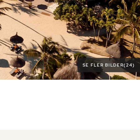
SE FLER BILDER
(
24
)