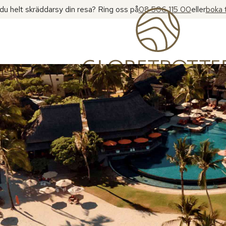
l du helt skräddarsy din resa? Ring oss på
08 506 115 00
eller
boka 