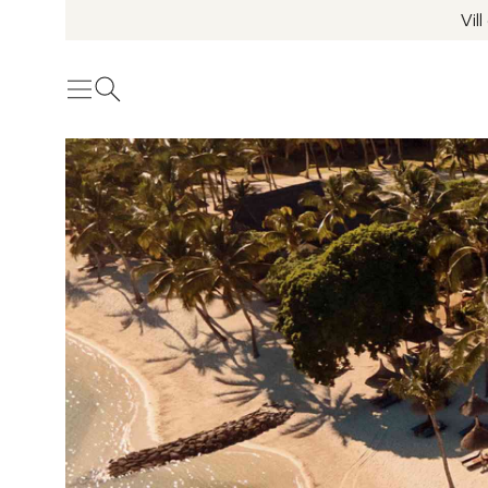
Vil
Meny
Öppna sök
Se fler bilder