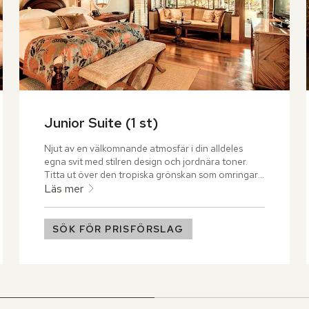
Junior Suite (1 st)
Njut av en välkomnande atmosfär i din alldeles 
egna svit med stilren design och jordnära toner. 
Titta ut över den tropiska grönskan som omringar 
dig på denna paradisö.
Läs mer
SÖK FÖR PRISFÖRSLAG