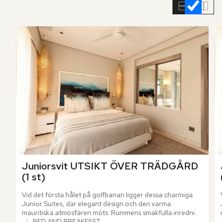
rumslistan
Juniorsvit UTSIKT ÖVER TRÄDGÅRD 
(1 st)
Vid det första hålet på golfbanan ligger dessa charmiga 
Junior Suites, där elegant design och den varma 
mauritiska atmosfären möts. Rummens smakfulla inredning 
inkluderar en mysig vardagsrumsdel som bjuder in till 
BED AND BREAKFAST