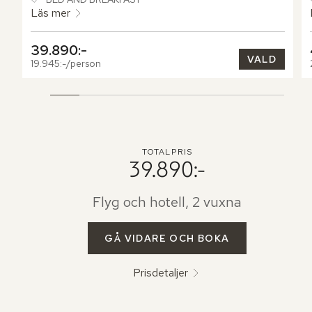
avkopplande stunder. Terrassen, med sin bekväma 
Läs mer
sittgrupp, öppnar upp mot en lummig trädgård och den 
imponerande golfbanan, vilket skapar en perfekt plats för 
39.890:-
att njuta av den omgivande naturen.
VALD
19.945:-/person
TOTALPRIS
39.890:-
Flyg och hotell, 2 vuxna
GÅ VIDARE OCH BOKA
Prisdetaljer