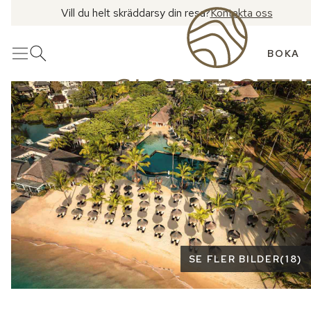
Vill du helt skräddarsy din resa?
Kontakta oss
BOKA
Meny
Öppna sök
Se fler bilder
SE FLER BILDER
(
18
)