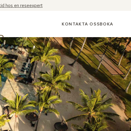
tid hos en reseexpert
KONTAKTA OSS
BOKA