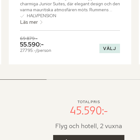
charmiga Junior Suites, där elegant design och den 
varma mauritiska atmosfären möts. Rummens 
smakfulla inredning inkluderar en mysig 
HALVPENSION
vardagsrumsdel som bjuder in till avkopplande 
Läs mer
stunder. Terrassen, med sin bekväma sittgrupp, 
öppnar upp mot en lummig trädgård och den 
Tidigare pris,
69.879:-
imponerande golfbanan, vilket skapar en perfekt 
Nuvarande pris,
55.590:-
plats för att njuta av den omgivande naturen.
VÄLJ
27.795:-/person
TOTALPRIS
45.590:-
Flyg och hotell, 2 vuxna