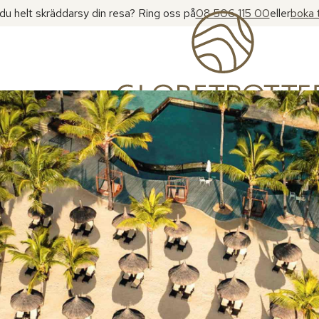
l du helt skräddarsy din resa? Ring oss på
08 506 115 00
eller
boka 