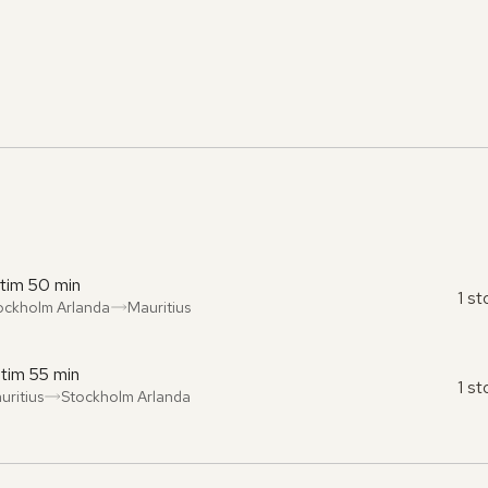
 tim 50 min
1 s
ockholm Arlanda
Mauritius
ån
l
:
:
 tim 55 min
1 s
uritius
Stockholm Arlanda
ån
l
:
: