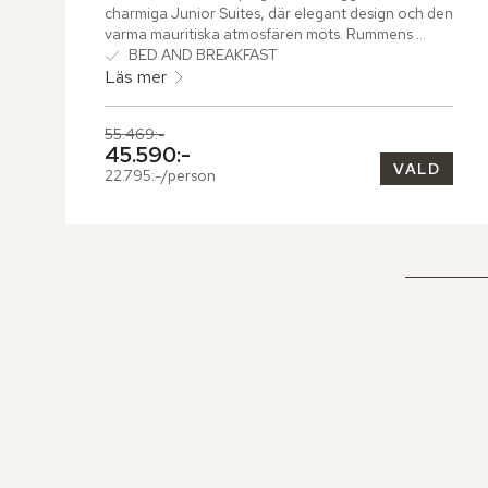
charmiga Junior Suites, där elegant design och den 
varma mauritiska atmosfären möts. Rummens 
smakfulla inredning inkluderar en mysig 
BED AND BREAKFAST
vardagsrumsdel som bjuder in till avkopplande 
Läs mer
stunder. Terrassen, med sin bekväma sittgrupp, 
öppnar upp mot en lummig trädgård och den 
Tidigare pris,
55.469:-
imponerande golfbanan, vilket skapar en perfekt 
Nuvarande pris,
45.590:-
plats för att njuta av den omgivande naturen.
VALD
22.795:-/person