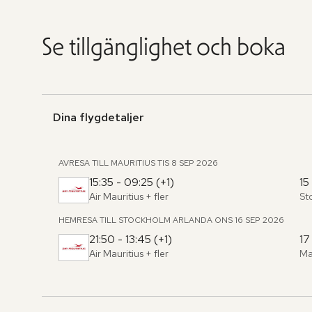
Se tillgänglighet och boka
Dina flygdetaljer
AVRESA TILL MAURITIUS
TIS 8 SEP 2026
15:35 - 09:25 (+1)
15
Air Mauritius
+ fler
St
Fr
,
til
HEMRESA TILL STOCKHOLM ARLANDA
ONS 16 SEP 2026
21:50 - 13:45 (+1)
17
Air Mauritius
+ fler
Ma
Fr
,
til
Hoppa