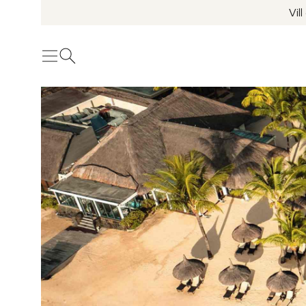
Vil
Meny
Öppna sök
Se fler bilder