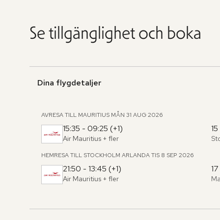
Se tillgänglighet och boka
Dina flygdetaljer
AVRESA TILL MAURITIUS
MÅN 31 AUG 2026
15:35 - 09:25 (+1)
15
Air Mauritius
+ fler
St
Fr
,
til
HEMRESA TILL STOCKHOLM ARLANDA
TIS 8 SEP 2026
21:50 - 13:45 (+1)
17
Air Mauritius
+ fler
Ma
Fr
,
til
Hoppa