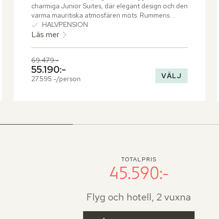
charmiga Junior Suites, där elegant design och den 
varma mauritiska atmosfären möts. Rummens 
smakfulla inredning inkluderar en mysig 
HALVPENSION
vardagsrumsdel som bjuder in till avkopplande 
Läs mer
stunder. Terrassen, med sin bekväma sittgrupp, 
öppnar upp mot en lummig trädgård och den 
Tidigare pris,
69.479:-
imponerande golfbanan, vilket skapar en perfekt 
Nuvarande pris,
55.190:-
plats för att njuta av den omgivande naturen.
VÄLJ
27.595:-/person
TOTALPRIS
45.590:-
Flyg och hotell, 2 vuxna