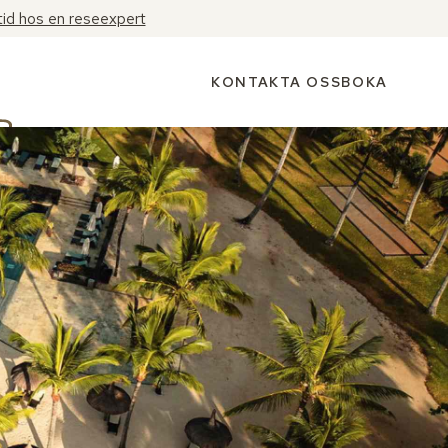
tid hos en reseexpert
KONTAKTA OSS
BOKA