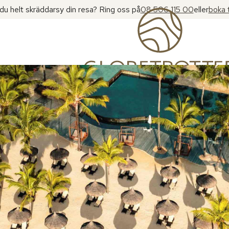
l du helt skräddarsy din resa? Ring oss på
08 506 115 00
eller
boka 