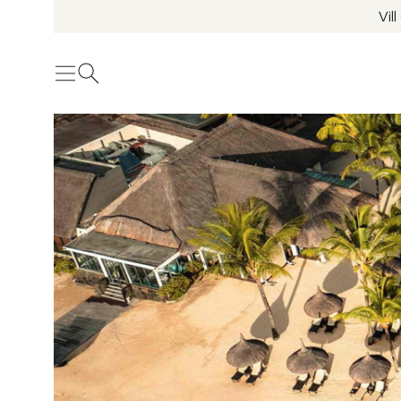
Vil
Meny
Öppna sök
Se fler bilder