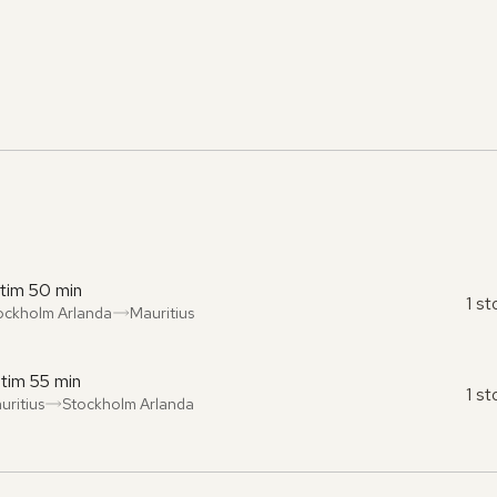
 tim 50 min
1 s
ockholm Arlanda
Mauritius
ån
l
:
:
 tim 55 min
1 s
uritius
Stockholm Arlanda
ån
l
:
: