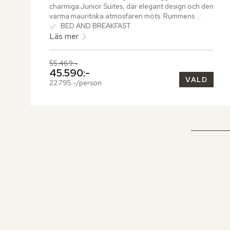
charmiga Junior Suites, där elegant design och den 
varma mauritiska atmosfären möts. Rummens 
smakfulla inredning inkluderar en mysig 
BED AND BREAKFAST
vardagsrumsdel som bjuder in till avkopplande 
Läs mer
stunder. Terrassen, med sin bekväma sittgrupp, 
öppnar upp mot en lummig trädgård och den 
Tidigare pris,
55.469:-
imponerande golfbanan, vilket skapar en perfekt 
Nuvarande pris,
45.590:-
plats för att njuta av den omgivande naturen.
VALD
22.795:-/person