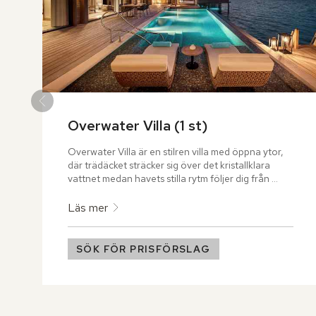
Overwater Villa (1 st)
Overwater Villa är en stilren villa med öppna ytor, 
där trädäcket sträcker sig över det kristallklara 
vattnet medan havets stilla rytm följer dig från 
morgonsolens första strålar till solnedgångens 
eldiga färgspel.
Läs mer
SÖK FÖR PRISFÖRSLAG