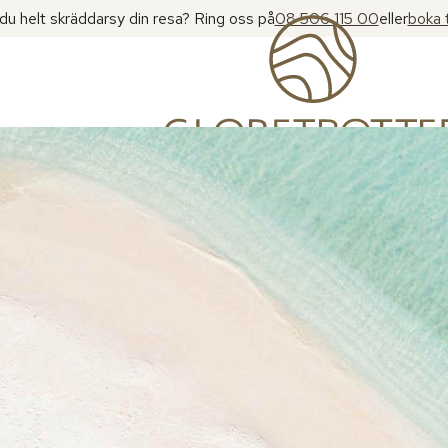
l du helt skräddarsy din resa? Ring oss på
08 506 115 00
eller
boka 