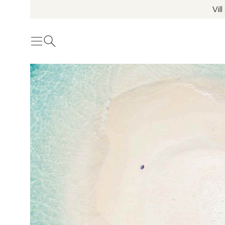
Vil
Meny
Öppna sök
Se fler bilder