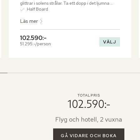
glittrar i solens strålar. Ta ett dopp i det ljumna 
havet och låt kroppen vaggas av havets rytm i den 
Half Board
privata hängmattan. Duscha under bar himmel i 
Läs mer
den uppfriskande utomhusregnduschen eller unna 
kroppen ett härligt bad i det nedsänkta badkaret 
gjort av glas. För en magisk panoramaupplevelse 
102.590:-
över atollen och en oförglömlig solnedgång, 
VÄLJ
51.295:-/person
klättra upp till trädtoppsdäcket och se ut över 
magiska nyanser av rött, orange och lila.
TOTALPRIS
102.590:-
Flyg och hotell, 2 vuxna
GÅ VIDARE OCH BOKA