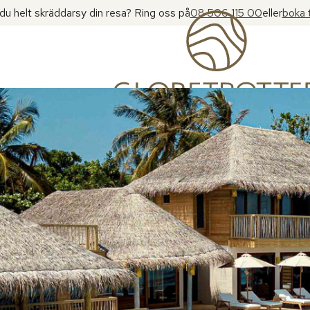
l du helt skräddarsy din resa? Ring oss på
08 506 115 00
eller
boka 