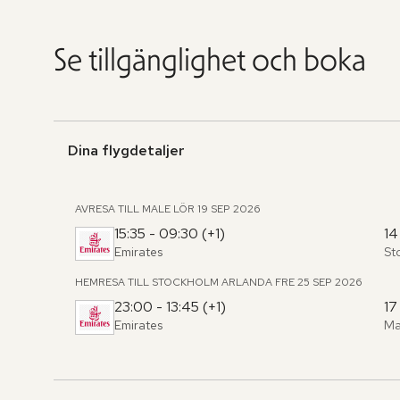
Se tillgänglighet och boka
Dina flygdetaljer
AVRESA TILL MALE
LÖR 19 SEP 2026
15:35 - 09:30 (+1)
14
Emirates
St
Fr
,
til
HEMRESA TILL STOCKHOLM ARLANDA
FRE 25 SEP 2026
23:00 - 13:45 (+1)
17
Emirates
Ma
Fr
,
til
Hoppa