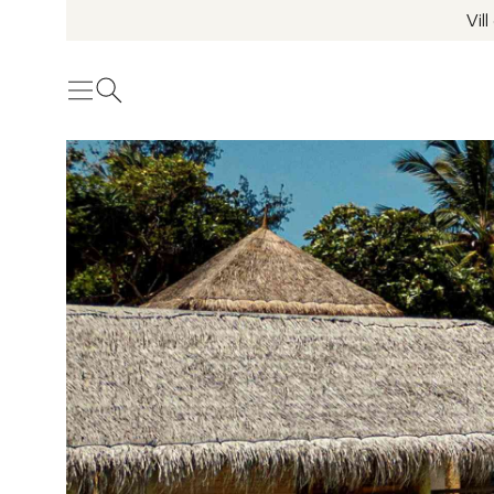
Vil
Meny
Öppna sök
Se fler bilder