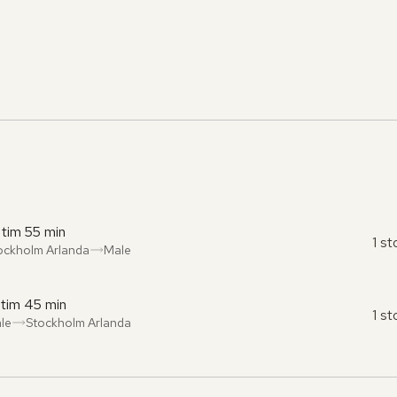
 tim 55 min
1 s
ockholm Arlanda
Male
ån
l
:
:
 tim 45 min
1 s
le
Stockholm Arlanda
ån
l
:
: