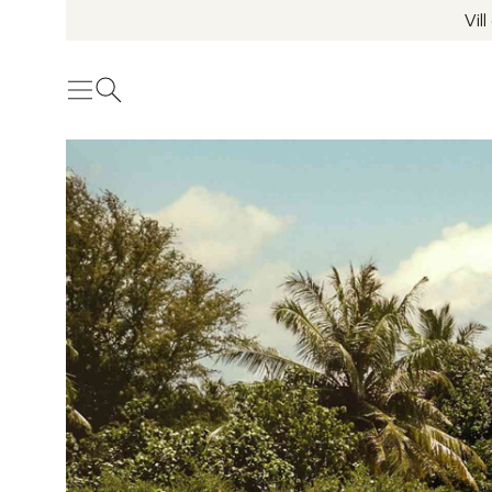
Vil
Meny
Öppna sök
Se fler bilder