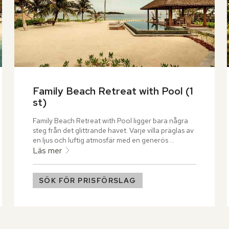
Family Beach Retreat with Pool (1 
st)
Family Beach Retreat with Pool ligger bara några 
steg från det glittrande havet. Varje villa präglas av 
en ljus och luftig atmosfär med en generös 
vardagsrumsdel. Genom stora fönster öppnar sig 
Läs mer
en panoramautsikt över lagunen och den 
inbjudande poolen. En liten trappa leder upp till ett 
mysigt sovloft med utsikt över havet. Ute på den 
SÖK FÖR PRISFÖRSLAG
solkyssta terrassen väntar lata dagar i solen och en 
matplats för avslappnade middagar under bar 
himmel.