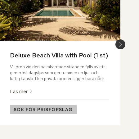
Deluxe Beach Villa with Pool (1 st)
Villorna vid den palmkantade stranden fylls av ett 
generöst dagsljus som ger rummen en ljus och 
luftig känsla. Den privata poolen ligger bara några 
steg från den inglasade vardagsrumsdelen med 
utsikt över havet. Badrummet rymmer ett ovalt 
Läs mer
badkar och en utomhusdusch, omgiven av grönska 
som ger känslan av en egen liten trädgård.
SÖK FÖR PRISFÖRSLAG