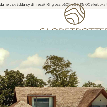
l du helt skräddarsy din resa? Ring oss på
08 506 115 00
eller
boka 