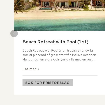
Beach Retreat with Pool (1 st)
Beach Retreat with Pool är en tropisk strandvilla 
som är placerad några meter från Indiska oceanen. 
Här bor du i en stora och rymlig villa med en ljus 
vardagsrumsdel med tillhörande matplats. Den 
vackra utsikten över lagunen och poolen syns 
Läs mer
genom stora fönster från golv till tak. En liten 
trappa tar dig upp till ett mysigt sovloft med en 
magisk havsutsikt. Den privata poolen har ett 
SÖK FÖR PRISFÖRSLAG
inbjudande soldäck med tillhörande matplats och 
bardisk, en perfekt plats för umgänge och 
spelkvällar.