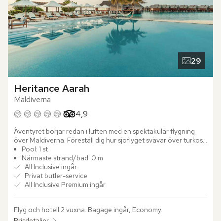
29
Heritance Aarah
Maldiverna
Betyg från Tripadvisor: 4.9 of 5
4,9
Äventyret börjar redan i luften med en spektakulär flygning 
över Maldiverna. Föreställ dig hur sjöflyget svävar över turkosa 
laguner och färgglada korallrev som skimrar under dig. När du 
Pool: 1 st
landar på Indiska oceanen möts du av Raa Atoll där det 
Närmaste strand/bad: 0 m
exklusiva All Inclusive-hotellet Heritance Aarah väntar likt en 
All Inclusive ingår.
maldivisk dröm.

Privat butler-service
All Inclusive Premium ingår
Här utstrålar varje villa en naturlig skönhet och sofistikerad 
elegans. Vakna upp till havets kluckande ljud och starta dagen 
Flyg och hotell 2 vuxna.
 Bagage ingår, Economy.
på din privata terrass där det kristallklara vattnet väntar precis 
utanför. Luta dig tillbaka och låt din personliga butler 
Prisdetaljer