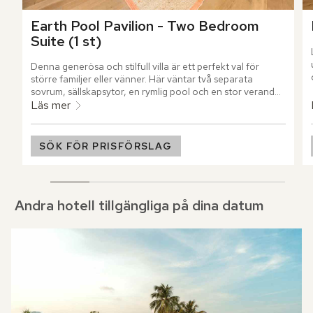
Earth Pool Pavilion - Two Bedroom 
Suite (1 st)
Denna generösa och stilfull villa är ett perfekt val för 
större familjer eller vänner. Här väntar två separata 
sovrum, sällskapsytor, en rymlig pool och en stor veranda, 
omsluten av tropisk grönska.
Läs mer
SÖK FÖR PRISFÖRSLAG
Andra hotell tillgängliga på dina datum