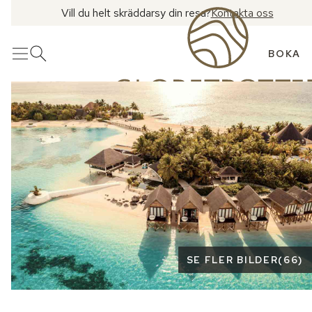
Vill du helt skräddarsy din resa?
Kontakta oss
BOKA
Meny
Öppna sök
Se fler bilder
SE FLER BILDER
(
66
)