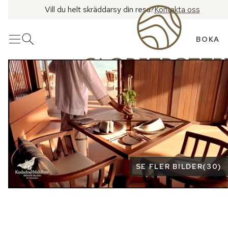
Vill du helt skräddarsy din resa?
Kontakta oss
BOKA
Meny
Öppna sök
Se fler bilder
SE FLER BILDER
(
30
)