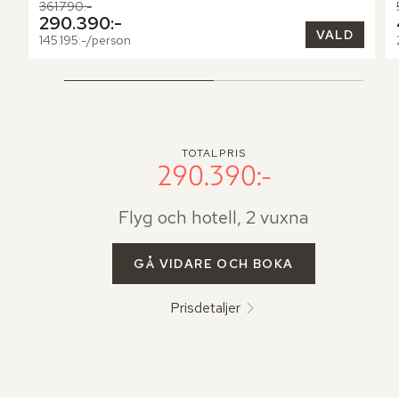
Tidigare pris,
361.790:-
Nuvarande pris,
290.390:-
VALD
145.195:-/person
TOTALPRIS
290.390:-
Flyg och hotell, 2 vuxna
GÅ VIDARE OCH BOKA
Prisdetaljer