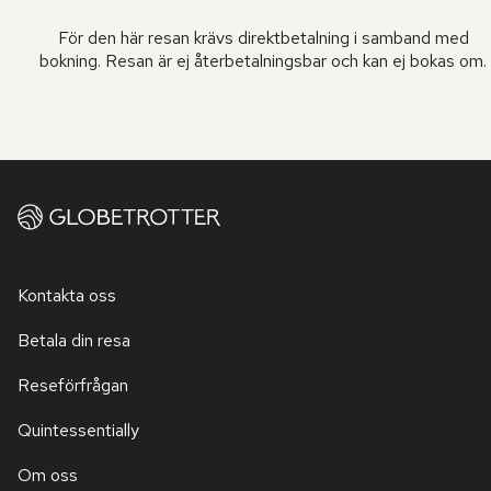
För den här resan krävs direktbetalning i samband med
bokning. Resan är ej återbetalningsbar och kan ej bokas om.
Kontakta oss
Betala din resa
Reseförfrågan
Quintessentially
Om oss