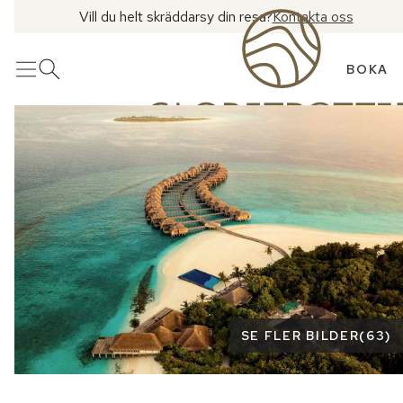
Vill du helt skräddarsy din resa?
Kontakta oss
BOKA
Meny
Öppna sök
Se fler bilder
SE FLER BILDER
(
63
)