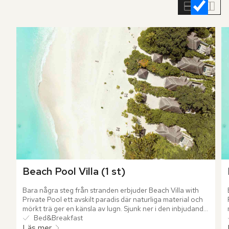
rumslistan
Beach Pool Villa (1 st)
Bara några steg från stranden erbjuder Beach Villa with 
Private Pool ett avskilt paradis där naturliga material och 
mörkt trä ger en känsla av lugn. Sjunk ner i den inbjudande 
plunge poolen eller svalka dig i Indiska oceanens mjuka 
Bed&Breakfast
omfamning.
Läs mer