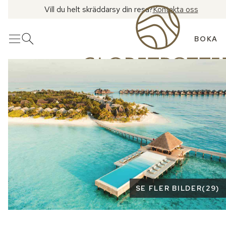
Vill du helt skräddarsy din resa?
Kontakta oss
BOKA
Meny
Öppna sök
Se fler bilder
SE FLER BILDER
(
29
)