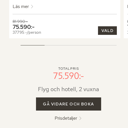
Läs mer
Tidigare pris,
81.990:-
Nuvarande pris,
75.590:-
VALD
37.795:-/person
TOTALPRIS
75.590:-
Flyg och hotell, 2 vuxna
GÅ VIDARE OCH BOKA
Prisdetaljer