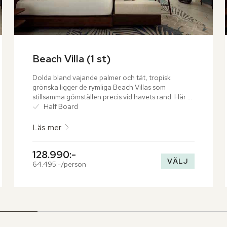
Beach Villa (1 st)
Dolda bland vajande palmer och tät, tropisk 
grönska ligger de rymliga Beach Villas som 
stillsamma gömställen precis vid havets rand. Här 
möts inomhusliv och natur i sömlös harmoni, där 
Half Board
varje villa erbjuder ett unikt badrum under öppen 
himmel.
Läs mer
128.990:-
VÄLJ
64.495:-/person