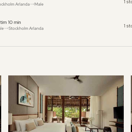
1 s
ockholm Arlanda
Male
ån
l
:
:
 tim 10 min
1 s
le
Stockholm Arlanda
ån
l
:
: