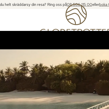
l du helt skräddarsy din resa? Ring oss på
08 506 115 00
eller
boka 