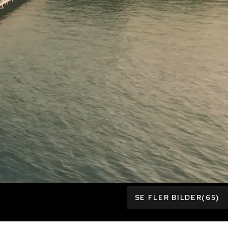
SE FLER BILDER
(
65
)