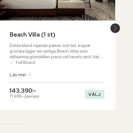
Beach Villa (1 st)
Dolda bland vajande palmer och tät, tropisk 
grönska ligger de rymliga Beach Villas som 
stillsamma gömställen precis vid havets rand. Här 
möts inomhusliv och natur i sömlös harmoni, där 
Full Board
varje villa erbjuder ett unikt badrum under öppen 
himmel.
Läs mer
143.390:-
VÄLJ
71.695:-/person