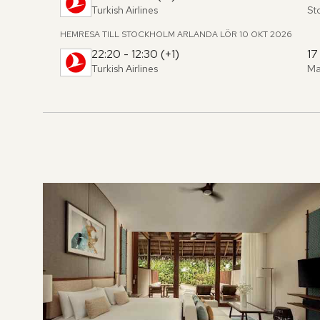
Turkish Airlines
St
Fr
,
til
HEMRESA TILL STOCKHOLM ARLANDA
LÖR 10 OKT 2026
22:20 - 12:30 (+1)
17
Turkish Airlines
Ma
Fr
,
til
Hoppa
över
rumslistan