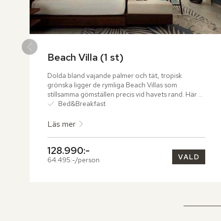
Beach Villa (1 st)
Dolda bland vajande palmer och tät, tropisk 
grönska ligger de rymliga Beach Villas som 
stillsamma gömställen precis vid havets rand. Här 
möts inomhusliv och natur i sömlös harmoni, där 
Bed&Breakfast
varje villa erbjuder ett unikt badrum under öppen 
himmel.
Läs mer
128.990:-
VALD
64.495:-/person