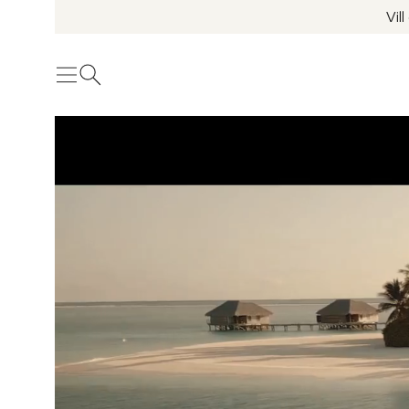
Vil
Meny
Öppna sök