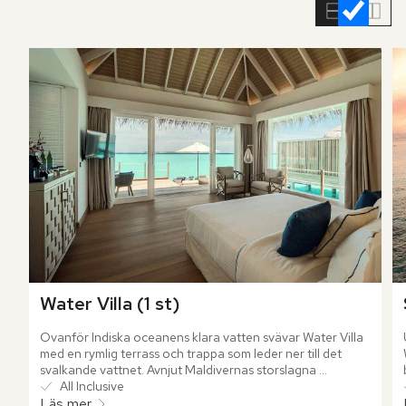
rumslistan
Water Villa (1 st)
Ovanför Indiska oceanens klara vatten svävar Water Villa 
med en rymlig terrass och trappa som leder ner till det 
svalkande vattnet. Avnjut Maldivernas storslagna 
solnedgångar och känn hur ditt välmående infinner sig i 
All Inclusive
takt med havets stillsamma vågor.
Läs mer