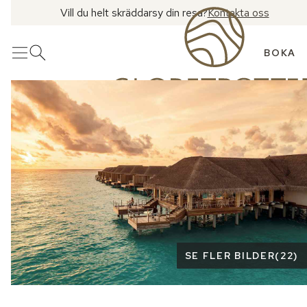
Vill du helt skräddarsy din resa?
Kontakta oss
BOKA
Meny
Öppna sök
Se fler bilder
SE FLER BILDER
(
22
)