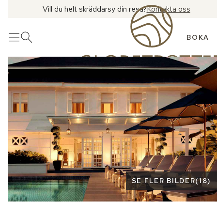
Vill du helt skräddarsy din resa?
Kontakta oss
BOKA
Meny
Öppna sök
Se fler bilder
SE FLER BILDER
(
18
)