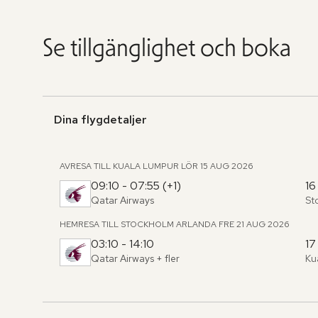
Se tillgänglighet och boka
Dina flygdetaljer
AVRESA TILL KUALA LUMPUR
LÖR 15 AUG 2026
09:10 - 07:55 (+1)
16
Qatar Airways
St
Fr
,
til
HEMRESA TILL STOCKHOLM ARLANDA
FRE 21 AUG 2026
03:10 - 14:10
17
Qatar Airways
+ fler
Ku
Fr
,
til
Hoppa