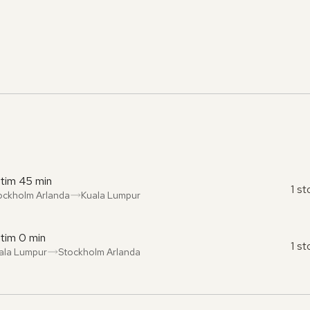
 tim 45 min
1 s
ockholm Arlanda
Kuala Lumpur
ån
l
:
:
 tim 0 min
1 s
ala Lumpur
Stockholm Arlanda
ån
l
:
: