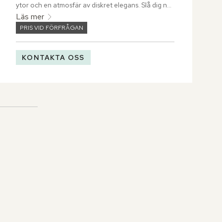
ytor och en atmosfär av diskret elegans. Slå dig ner 
i rummets lounge-del, låt ljuset flöda in genom 
Läs mer
fönstren från golv till tak och vila ut i din stora king 
PRIS VID FÖRFRÅGAN
size-säng bäddad i mjuka vita lakan.
KONTAKTA OSS