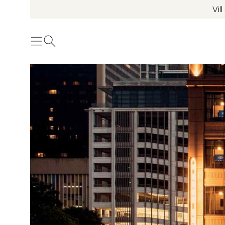
Vil
Meny
Öppna sök
Se fler bilder