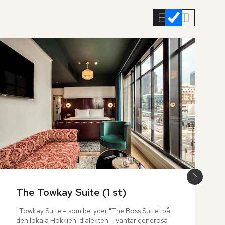
The Towkay Suite (1 st)
I Towkay Suite – som betyder "The Boss Suite" på 
den lokala Hokkien-dialekten – väntar generösa 