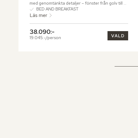
med genomtänkta detaljer – fönster från golv till 
tak, trägolv och en industriell känsla med handfat 
BED AND BREAKFAST
utanför badrummet.
Läs mer
38.090:-
VALD
19.045:-/person