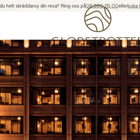
l du helt skräddarsy din resa? Ring oss på
08 506 115 00
eller
boka 