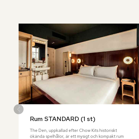
över
rumslistan
Rum STANDARD (1 st)
The Den, uppkallad efter Chow Kits historiskt 
ökända spelhålor, är ett mysigt och kompakt rum 