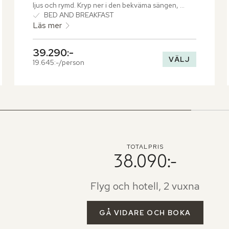
ljus och rymd. Kryp ner i den bekväma sängen, 
bäddad i mjuka linnelakan och njut av en skön natts 
BED AND BREAKFAST
sömn.
Läs mer
39.290:-
VÄLJ
19.645:-/person
TOTALPRIS
38.090:-
Flyg och hotell, 2 vuxna
GÅ VIDARE OCH BOKA