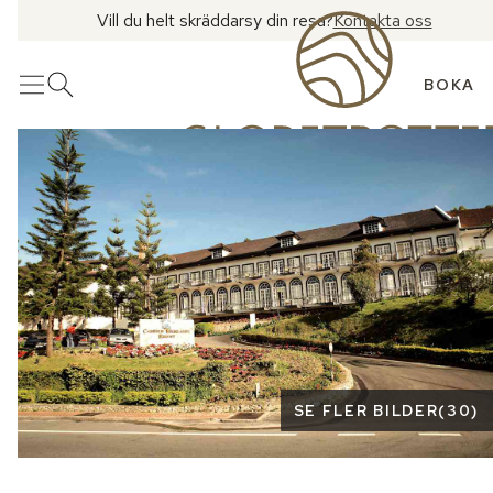
Vill du helt skräddarsy din resa?
Kontakta oss
BOKA
Meny
Öppna sök
Se fler bilder
SE FLER BILDER
(
30
)