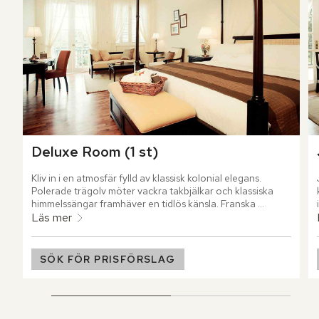
Deluxe Room (1 st)
Kliv in i en atmosfär fylld av klassisk kolonial elegans. 
Polerade trägolv möter vackra takbjälkar och klassiska 
himmelssängar framhäver en tidlös känsla. Franska 
balkongdörrar öppnar upp mot uteplatsen och leder 
Läs mer
ögonen till den grönskande golfbanan och frodiga 
naturen.
SÖK FÖR PRISFÖRSLAG