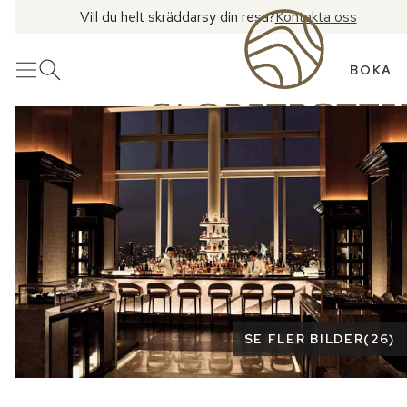
Vill du helt skräddarsy din resa?
Kontakta oss
BOKA
Meny
Öppna sök
Se fler bilder
SE FLER BILDER
(
26
)