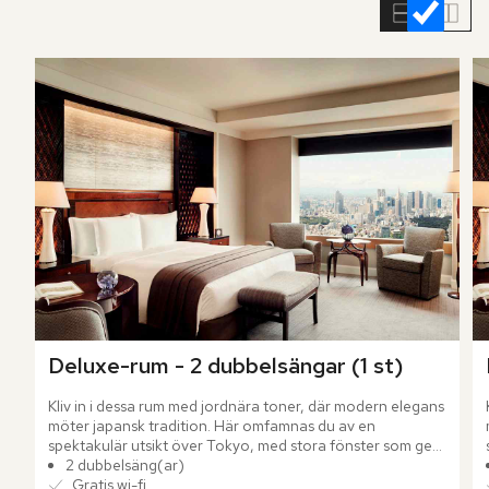
rumslistan
Deluxe-rum - 2 dubbelsängar (1 st)
Kliv in i dessa rum med jordnära toner, där modern elegans 
möter japansk tradition. Här omfamnas du av en 
spektakulär utsikt över Tokyo, med stora fönster som ger 
rummet ett luftigt och öppet intryck.
2 dubbelsäng(ar)
Gratis wi-fi