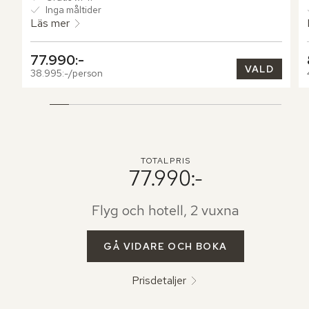
Inga måltider
Läs mer
77.990:-
VALD
38.995:-/person
TOTALPRIS
77.990:-
Flyg och hotell, 2 vuxna
GÅ VIDARE OCH BOKA
Prisdetaljer