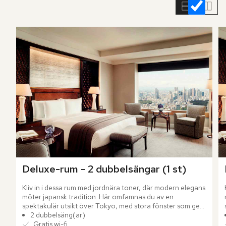
rumslistan
Deluxe-rum - 2 dubbelsängar (1 st)
Kliv in i dessa rum med jordnära toner, där modern elegans 
möter japansk tradition. Här omfamnas du av en 
spektakulär utsikt över Tokyo, med stora fönster som ger 
rummet ett luftigt och öppet intryck.
2 dubbelsäng(ar)
Gratis wi-fi