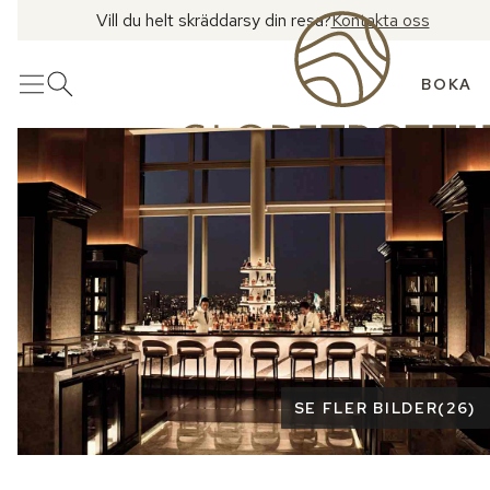
Vill du helt skräddarsy din resa?
Kontakta oss
BOKA
Meny
Öppna sök
Se fler bilder
SE FLER BILDER
(
26
)