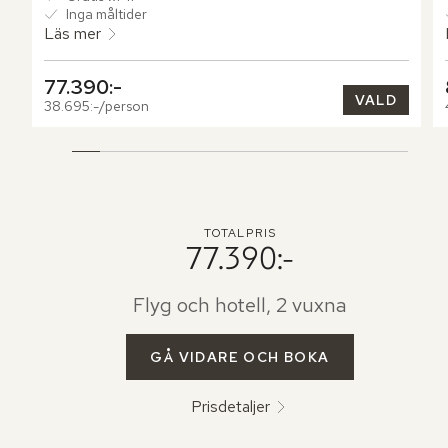
Inga måltider
Läs mer
77.390:-
VALD
38.695:-/person
TOTALPRIS
77.390:-
Flyg och hotell, 2 vuxna
GÅ VIDARE OCH BOKA
Prisdetaljer