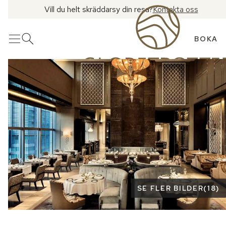
Vill du helt skräddarsy din resa?
Kontakta oss
BOKA
Meny
Öppna sök
Se fler bilder
SE FLER BILDER
(
18
)