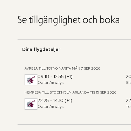
Se tillgänglighet och boka
Dina flygdetaljer
AVRESA TILL TOKYO NARITA
MÅN 7 SEP 2026
09:10 - 12:55 (+1)
20
Qatar Airways
St
Fr
,
til
HEMRESA TILL STOCKHOLM ARLANDA
TIS 15 SEP 2026
22:25 - 14:10 (+1)
22
Qatar Airways
To
Fr
,
til
Hoppa