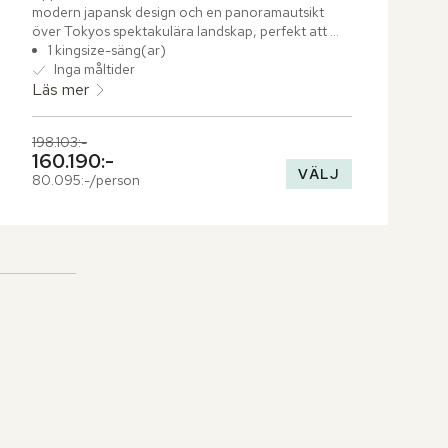
modern japansk design och en panoramautsikt 
över Tokyos spektakulära landskap, perfekt att 
njuta av från soluppgång till solnedgång. Soffan 
1 kingsize-säng(ar)
och stolarna i vardagsrummet är klädda i eleganta 
Inga måltider
tyger som kompletterar den genomgående 
Läs mer
japanska designestetiken.
Tidigare pris,
198.103:-
Nuvarande pris,
160.190:-
VÄLJ
80.095:-/person