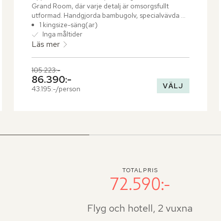
Grand Room, där varje detalj är omsorgsfullt 
utformad. Handgjorda bambugolv, specialvävda 
japanska tyger och gediget hantverk speglar den 
1 kingsize-säng(ar)
japanska estetiken. Den exklusiva mattan är 
Inga måltider
inspirerad av traditionella japanska 
Läs mer
tuschteckningar och från rummet njuter du av en 
spektakulär utsikt över omgivningarna.
Tidigare pris,
105.223:-
Nuvarande pris,
86.390:-
VÄLJ
43.195:-/person
TOTALPRIS
72.590:-
Flyg och hotell, 2 vuxna