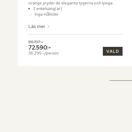
orange pryder de eleganta tygerna och lyxiga 
detaljer ger en komfort i toppklass. Om du bor i ett 
2 enkelsäng(ar)
rum med västerläge bjuds du även på en magnifik 
Inga måltider
vy över Mount Fuji.
Läs mer
Tidigare pris,
86.197:-
Nuvarande pris,
72.590:-
VALD
36.295:-/person