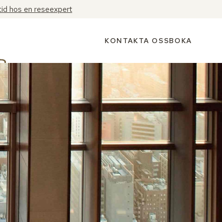
tid hos en reseexpert
KONTAKTA OSS
BOKA