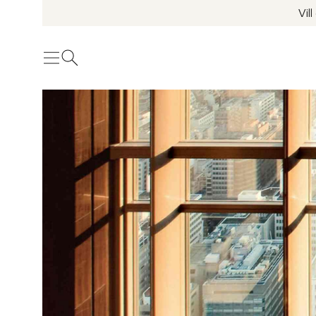
Vil
Meny
Öppna sök
Se fler bilder