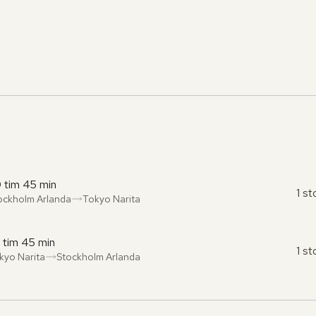
 tim 45 min
1 s
ockholm Arlanda
Tokyo Narita
ån
l
:
:
 tim 45 min
1 s
kyo Narita
Stockholm Arlanda
ån
l
:
: