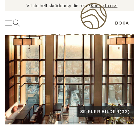
Vill du helt skräddarsy din resa?
Kontakta oss
BOKA
Meny
Öppna sök
Se fler bilder
SE FLER BILDER
(
33
)