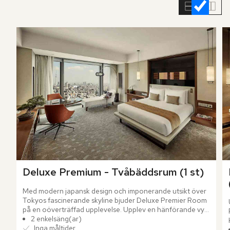
rumslistan
Deluxe Premium - Tvåbäddsrum (1 st)
Med modern japansk design och imponerande utsikt över 
Tokyos fascinerande skyline bjuder Deluxe Premier Room 
på en oöverträffad upplevelse. Upplev en hänförande vy 
över Tokyo Skytree från ditt rymliga rum, där rika 
2 enkelsäng(ar)
guldtoner och varma nyanser av orange framträder i 
Inga måltider