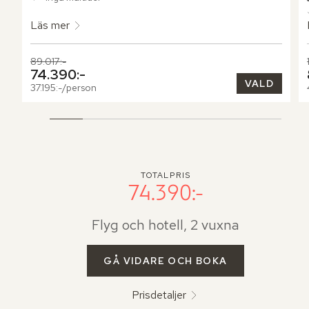
utsökt utformade textilier.
Läs mer
Tidigare pris,
89.017:-
Nuvarande pris,
74.390:-
VALD
37.195:-/person
TOTALPRIS
74.390:-
Flyg och hotell, 2 vuxna
GÅ VIDARE OCH BOKA
Prisdetaljer