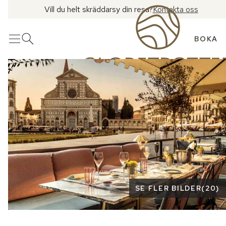
Vill du helt skräddarsy din resa?
Kontakta oss
BOKA
Meny
Öppna sök
Se fler bilder
SE FLER BILDER
(
20
)