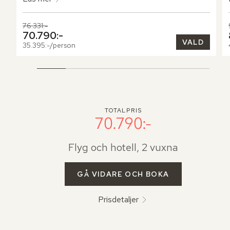
Tidigare pris,
76.331:-
Nuvarande pris,
70.790:-
VALD
35.395:-/person
TOTALPRIS
70.790:-
Flyg och hotell, 2 vuxna
GÅ VIDARE OCH BOKA
Prisdetaljer