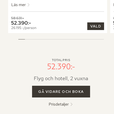
Läs mer
Tidigare pris,
58.631:-
Nuvarande pris,
52.390:-
VALD
26.195:-/person
TOTALPRIS
52.390:-
Flyg och hotell, 2 vuxna
GÅ VIDARE OCH BOKA
Prisdetaljer