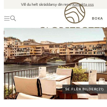
Vill du helt skräddarsy din resa?
Kontakta oss
BOKA
Meny
Öppna sök
Se fler bilder
SE FLER BILDER
(
21
)