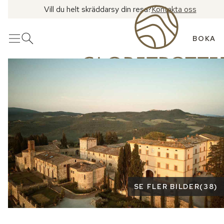
Vill du helt skräddarsy din resa?
Kontakta oss
BOKA
Meny
Öppna sök
Se fler bilder
SE FLER BILDER
(
38
)