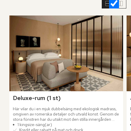
rumslistan
Deluxe-rum (1 st)
Här vilar du i en mjuk dubbelsäng med ekologisk madrass, 
omgiven av romerska detaljer och utvald konst. Genom de 
stora fönstren har du utsikt mot den stilla innergården 
eller stadens livfulla rytm.
1 kingsize-säng(ar)
Kredit eller rabatt på mat och dryck