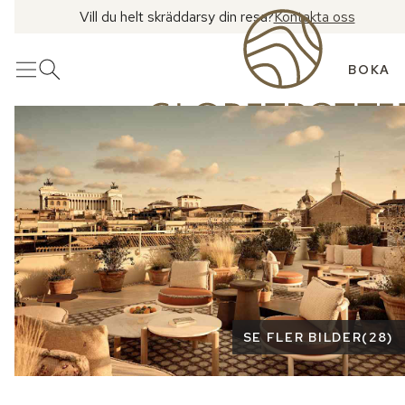
Vill du helt skräddarsy din resa?
Kontakta oss
BOKA
Meny
Öppna sök
Se fler bilder
SE FLER BILDER
(
28
)